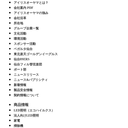
アイリスオーヤマとは？
会社案内 PDF
アイリスオーヤマの強み
会社沿革
所在地
グループ企業一覧
文化活動
環境活動
スポンサー活動
ベガルタ仙台
東北楽天ゴールデンイーグルス
仙台89ERS
仙台フィル管弦楽団
ボート部
ニュースリリース
ニュース&パブリシティ
新着情報
製品安全情報
契約情報について
商品情報
LED照明（エコハイルクス）
法人向けLED照明
家電
掃除機