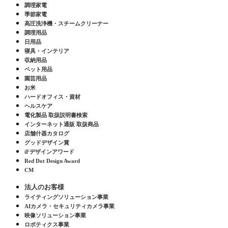
調理家電
季節家電
高圧洗浄機・スチームクリーナー
調理用品
日用品
寝具・インテリア
収納用品
ペット用品
園芸用品
お米
ハードオフィス・資材
ヘルスケア
電化製品 取扱説明書検索
インターネット通販 取扱商品
店舗什器カタログ
グッドデザイン賞
iFデザインアワード
Red Dot Design Award
CM
法人のお客様
ライティングソリューション事業
AIカメラ・セキュリティカメラ事業
映像ソリューション事業
ロボティクス事業