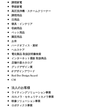
調理家電
季節家電
高圧洗浄機・スチームクリーナー
調理用品
日用品
寝具・インテリア
収納用品
ペット用品
園芸用品
お米
ハードオフィス・資材
ヘルスケア
電化製品 取扱説明書検索
インターネット通販 取扱商品
店舗什器カタログ
グッドデザイン賞
iFデザインアワード
Red Dot Design Award
CM
法人のお客様
ライティングソリューション事業
AIカメラ・セキュリティカメラ事業
映像ソリューション事業
ロボティクス事業