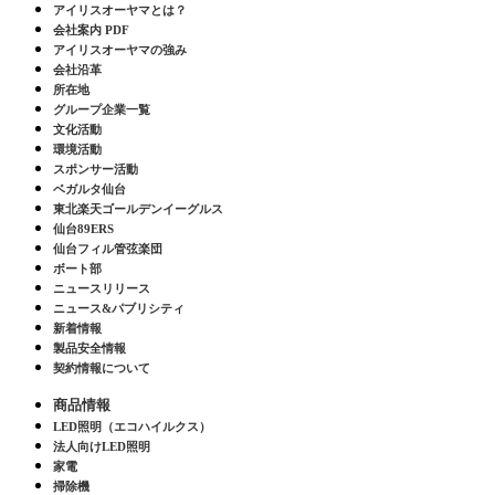
アイリスオーヤマとは？
会社案内 PDF
アイリスオーヤマの強み
会社沿革
所在地
グループ企業一覧
文化活動
環境活動
スポンサー活動
ベガルタ仙台
東北楽天ゴールデンイーグルス
仙台89ERS
仙台フィル管弦楽団
ボート部
ニュースリリース
ニュース&パブリシティ
新着情報
製品安全情報
契約情報について
商品情報
LED照明（エコハイルクス）
法人向けLED照明
家電
掃除機