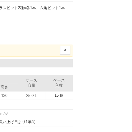
ラスビット2種×各1本、六角ビット1本
）
ケース
ケース
容量
入数
高さ
15 個
130
25.0 L
2m/s²
買い上げ日より1年間