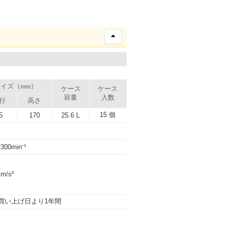
イズ（mm）
ケース
ケース
容量
入数
行
高さ
15 個
5
170
25.6 L
2300min⁻¹
1m/s²
買い上げ日より1年間