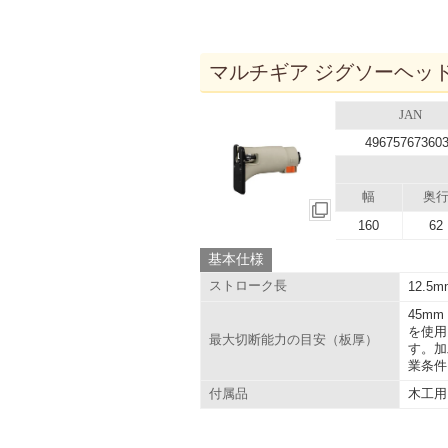
マルチギア ジグソーヘッド 1
JAN
49675767360
幅
奥
160
62
基本仕様
ストローク長
12.5m
45m
を使用
最大切断能力の目安（板厚）
す。加
業条件
木工用
付属品