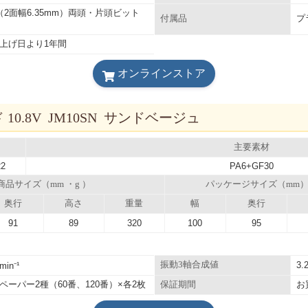
（2面幅6.35mm）両頭・片頭ビット
プ
付属品
上げ日より1年間
オンラインストア
0.8V JM10SN サンドベージュ
主要素材
22
PA6+GF30
商品サイズ（mm ・g ）
パッケージサイズ（mm
奥行
高さ
重量
幅
奥行
91
89
320
100
95
振動3軸合成値
3.
min⁻¹
ペーパー2種（60番、120番）×各2枚
お
保証期間