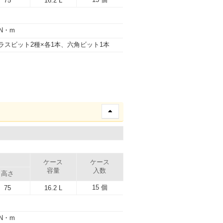
75
16.2 L
5N・m
ラスビット2種×各1本、六角ビット1本
）
ケース
ケース
容量
入数
高さ
15 個
75
16.2 L
0N・m