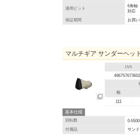
6角軸
適用ビット
対応
お買い
保証期間
マルチギア サンダーヘッド 1
JAN
49675767360
幅
111
基本仕様
回転数
0-5500
サンド
付属品