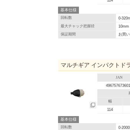
114
基本仕様
回転数
0-320m
最大チャック把握径
10mm
お買い
保証期間
マルチギア インパクトドライ
JAN
49675767360
幅
114
基本仕様
回転数
0-2000