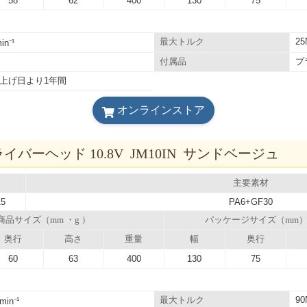
58
62
400
130
75
2
最大トルク
in⁻¹
プ
付属品
上げ日より1年間
オンラインストア
バーヘッド 10.8V JM10IN サンドベージュ
主要素材
15
PA6+GF30
商品サイズ（mm ・g ）
パッケージサイズ（mm
奥行
高さ
重量
幅
奥行
60
63
400
130
75
9
最大トルク
min⁻¹