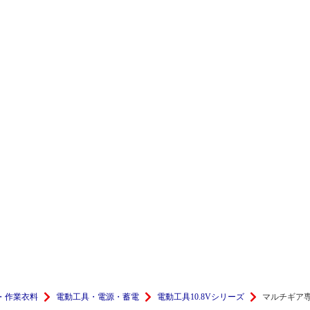
・作業衣料
電動工具・電源・蓄電
電動工具10.8Vシリーズ
マルチギア