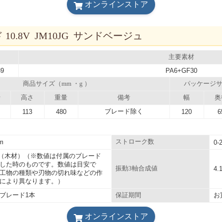
オンラインストア
0.8V JM10JG サンドベージュ
主要素材
39
PA6+GF30
商品サイズ（mm ・g ）
パッケージサ
行
高さ
重量
備考
幅
奥
ブレード除く
113
480
120
6
m
ストローク数
0-
m（木材）（※数値は付属のブレード
した時のものです。数値は目安で
振動3軸合成値
4.
工物の種類や刃物の切れ味などの作
により異なります。）
ブレード1本
お
保証期間
オンラインストア