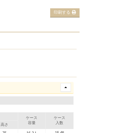
印刷する
）
ケース
ケース
容量
入数
高さ
15 個