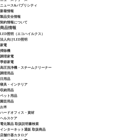
ニュース&パブリシティ
新着情報
製品安全情報
契約情報について
商品情報
LED照明（エコハイルクス）
法人向けLED照明
家電
掃除機
調理家電
季節家電
高圧洗浄機・スチームクリーナー
調理用品
日用品
寝具・インテリア
収納用品
ペット用品
園芸用品
お米
ハードオフィス・資材
ヘルスケア
電化製品 取扱説明書検索
インターネット通販 取扱商品
店舗什器カタログ