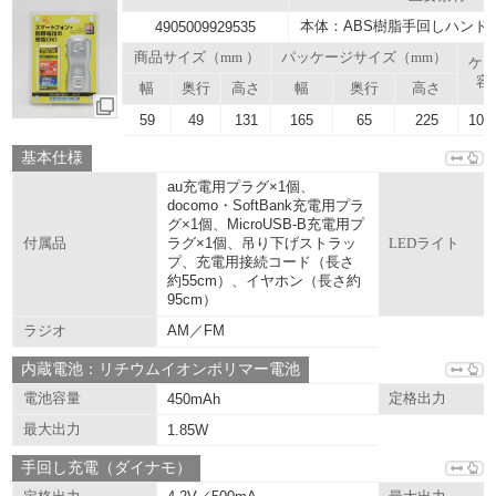
本体：ABS樹脂手回しハンド
4905009929535
商品サイズ（mm ）
パッケージサイズ（mm）
ケ
容
幅
奥行
高さ
幅
奥行
高さ
59
49
131
165
65
225
104.
基本仕様
au充電用プラグ×1個、
docomo・SoftBank充電用プラ
グ×1個、MicroUSB-B充電用プ
ラグ×1個、吊り下げストラッ
付属品
LEDライト
プ、充電用接続コード（長さ
約55cm）、イヤホン（長さ約
95cm）
AM／FM
ラジオ
内蔵電池：リチウムイオンポリマー電池
電池容量
450mAh
定格出力
最大出力
1.85W
手回し充電（ダイナモ）