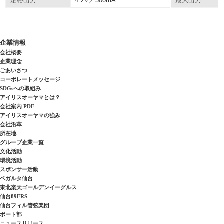
4.2V／500mA
定格出力
最大出力
企業情報
会社概要
企業理念
ごあいさつ
コーポレートメッセージ
SDGsへの取組み
アイリスオーヤマとは？
会社案内 PDF
アイリスオーヤマの強み
会社沿革
所在地
グループ企業一覧
文化活動
環境活動
スポンサー活動
ベガルタ仙台
東北楽天ゴールデンイーグルス
仙台89ERS
仙台フィル管弦楽団
ボート部
ニュースリリース