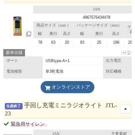
JAN
4967576434478
商品サイズ（mm ）
パッケージサイズ（mm）
ケ
容
幅
奥行
高さ
幅
奥行
高さ
78
63
20
83
25
196
29.
基本仕様
ポート
USBtype-A×1
出力電圧
単3乾電池
電池種類
対応機種
オンラインストア
手回し充電ミニラジオライト JTL-
生産終了
23
緊急用サイレン
JAN
主要素材