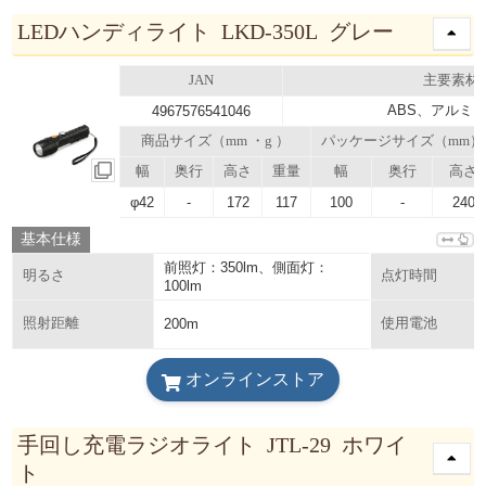
LEDハンディライト LKD-350L グレー
JAN
主要素材
ABS、アルミ
4967576541046
商品サイズ（mm ・g ）
パッケージサイズ（mm）
幅
奥行
高さ
重量
幅
奥行
高さ
φ42
-
172
117
100
-
240
基本仕様
前照灯：350lm、側面灯：
明るさ
点灯時間
100lm
照射距離
200m
使用電池
オンラインストア
手回し充電ラジオライト JTL-29 ホワイ
ト