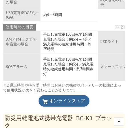
の太陽光の下の
た場合
合
USB充電※DC5V／
約4～6時間
0.9A
使用時間の目安
手回し充電※130回転で1分間
充電した場合：約5分～7分／
AM／FMラジオ※
LEDライト
満充電時の連続使用時間：約
中音量の場合
25時間
手回し充電※130回転で1分間
充電した場合：約5分／満充電
SOSアラーム
スマートフォン
時の連続使用時間：約7時間点
灯
※2 通話時間や待ち受け時間はお使いの機種やバッテリーの状態によっ
て使用状況が大きく変わることがあります。
オンラインストア
防災用乾電池式携帯充電器 BC-K8 ブラッ
ク