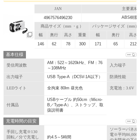
JAN
主要素材
ABS樹脂
4967576496230
商品サイズ（mm ・g ）
パッケージサイズ（mm）
幅
奥行
高さ
重量
幅
奥行
高さ
146
62
78
300
171
65
212
基本仕様
AM：522～1620kHz、FM：76
受信周波数
入力端子
～108MHz
USB Type-A（DC5V-1A以下）
出力端子
防滴性能
全拘束 80lm 昼光色
LEDライト
充電池：3.6V
USBケーブル 約50cm（Micro-
B／Type-A）、ストラップ、取
付属品
扱説明書
充電時間の目安
ソーラーパネル
手回し充電※130
電※平均86,000l
約4.5～5時間
回転／分で充電し