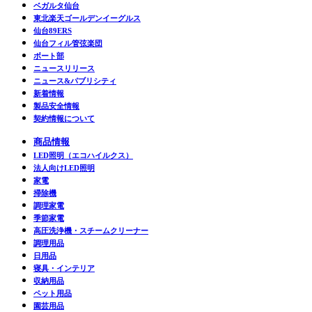
ベガルタ仙台
東北楽天ゴールデンイーグルス
仙台89ERS
仙台フィル管弦楽団
ボート部
ニュースリリース
ニュース&パブリシティ
新着情報
製品安全情報
契約情報について
商品情報
LED照明（エコハイルクス）
法人向けLED照明
家電
掃除機
調理家電
季節家電
高圧洗浄機・スチームクリーナー
調理用品
日用品
寝具・インテリア
収納用品
ペット用品
園芸用品