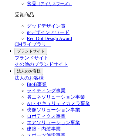
食品
（アイリスフーズ）
受賞商品
グッドデザイン賞
iFデザインアワード
Red Dot Design Award
CMライブラリー
ブランドサイト
ブランドサイト
その他のブランドサイト
法人のお客様
法人のお客様
BtoB事業
ライティング事業
省エネソリューション事業
AI・セキュリティカメラ事業
映像ソリューション事業
ロボティクス事業
エアソリューション事業
建築・内装事業
スポーツ施設事業