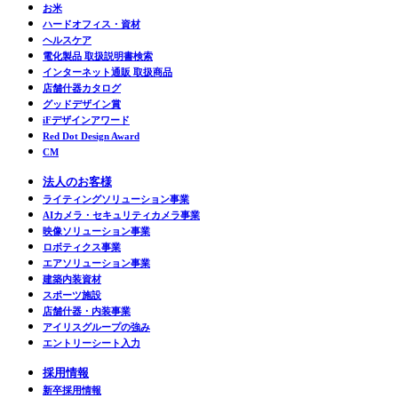
お米
ハードオフィス・資材
ヘルスケア
電化製品 取扱説明書検索
インターネット通販 取扱商品
店舗什器カタログ
グッドデザイン賞
iFデザインアワード
Red Dot Design Award
CM
法人のお客様
ライティングソリューション事業
AIカメラ・セキュリティカメラ事業
映像ソリューション事業
ロボティクス事業
エアソリューション事業
建築内装資材
スポーツ施設
店舗什器・内装事業
アイリスグループの強み
エントリーシート入力
採用情報
新卒採用情報