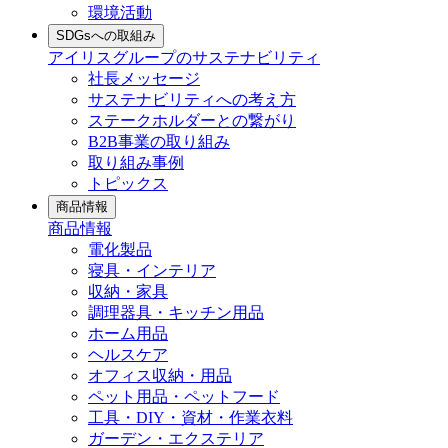
環境活動
SDGsへの取組み
アイリスグループのサステナビリティ
社長メッセージ
サステナビリティへの考え方
ステークホルダーとの繋がり
B2B事業の取り組み
取り組み事例
トピックス
商品情報
商品情報
電化製品
寝具・インテリア
収納・家具
調理器具・キッチン用品
ホーム用品
ヘルスケア
オフィス収納・用品
ペット用品・ペットフード
工具・DIY・資材・作業衣料
ガーデン・エクステリア