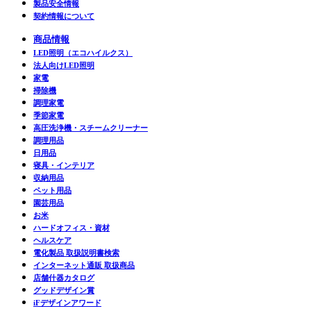
製品安全情報
契約情報について
商品情報
LED照明（エコハイルクス）
法人向けLED照明
家電
掃除機
調理家電
季節家電
高圧洗浄機・スチームクリーナー
調理用品
日用品
寝具・インテリア
収納用品
ペット用品
園芸用品
お米
ハードオフィス・資材
ヘルスケア
電化製品 取扱説明書検索
インターネット通販 取扱商品
店舗什器カタログ
グッドデザイン賞
iFデザインアワード