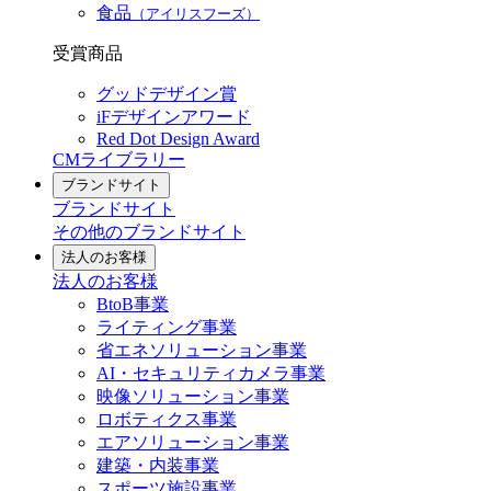
食品
（アイリスフーズ）
受賞商品
グッドデザイン賞
iFデザインアワード
Red Dot Design Award
CMライブラリー
ブランドサイト
ブランドサイト
その他のブランドサイト
法人のお客様
法人のお客様
BtoB事業
ライティング事業
省エネソリューション事業
AI・セキュリティカメラ事業
映像ソリューション事業
ロボティクス事業
エアソリューション事業
建築・内装事業
スポーツ施設事業