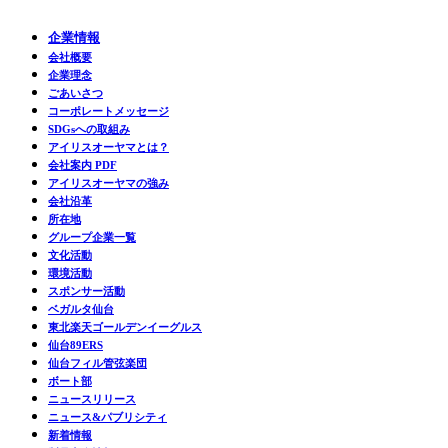
企業情報
会社概要
企業理念
ごあいさつ
コーポレートメッセージ
SDGsへの取組み
アイリスオーヤマとは？
会社案内 PDF
アイリスオーヤマの強み
会社沿革
所在地
グループ企業一覧
文化活動
環境活動
スポンサー活動
ベガルタ仙台
東北楽天ゴールデンイーグルス
仙台89ERS
仙台フィル管弦楽団
ボート部
ニュースリリース
ニュース&パブリシティ
新着情報