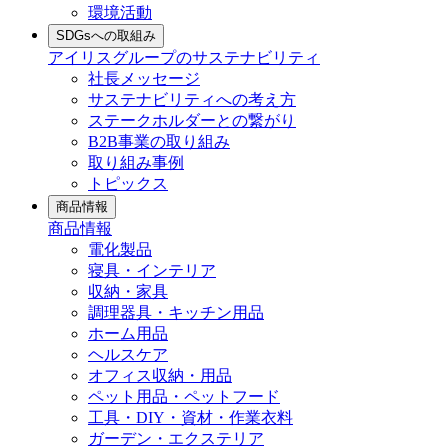
環境活動
SDGsへの取組み
アイリスグループのサステナビリティ
社長メッセージ
サステナビリティへの考え方
ステークホルダーとの繋がり
B2B事業の取り組み
取り組み事例
トピックス
商品情報
商品情報
電化製品
寝具・インテリア
収納・家具
調理器具・キッチン用品
ホーム用品
ヘルスケア
オフィス収納・用品
ペット用品・ペットフード
工具・DIY・資材・作業衣料
ガーデン・エクステリア