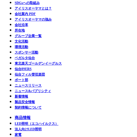
SDGsへの取組み
アイリスオーヤマとは？
会社案内 PDF
アイリスオーヤマの強み
会社沿革
所在地
グループ企業一覧
文化活動
環境活動
スポンサー活動
ベガルタ仙台
東北楽天ゴールデンイーグルス
仙台89ERS
仙台フィル管弦楽団
ボート部
ニュースリリース
ニュース&パブリシティ
新着情報
製品安全情報
契約情報について
商品情報
LED照明（エコハイルクス）
法人向けLED照明
家電