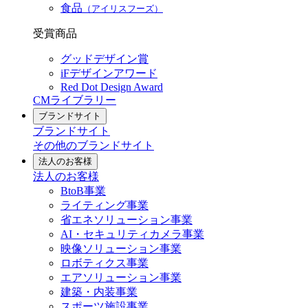
食品
（アイリスフーズ）
受賞商品
グッドデザイン賞
iFデザインアワード
Red Dot Design Award
CMライブラリー
ブランドサイト
ブランドサイト
その他のブランドサイト
法人のお客様
法人のお客様
BtoB事業
ライティング事業
省エネソリューション事業
AI・セキュリティカメラ事業
映像ソリューション事業
ロボティクス事業
エアソリューション事業
建築・内装事業
スポーツ施設事業