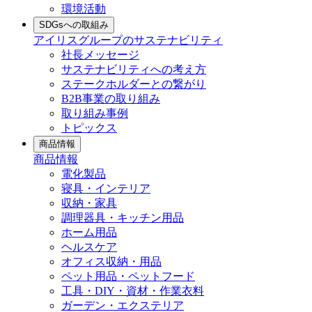
環境活動
SDGsへの取組み
アイリスグループのサステナビリティ
社長メッセージ
サステナビリティへの考え方
ステークホルダーとの繋がり
B2B事業の取り組み
取り組み事例
トピックス
商品情報
商品情報
電化製品
寝具・インテリア
収納・家具
調理器具・キッチン用品
ホーム用品
ヘルスケア
オフィス収納・用品
ペット用品・ペットフード
工具・DIY・資材・作業衣料
ガーデン・エクステリア