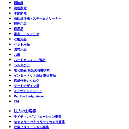
掃除機
調理家電
季節家電
高圧洗浄機・スチームクリーナー
調理用品
日用品
寝具・インテリア
収納用品
ペット用品
園芸用品
お米
ハードオフィス・資材
ヘルスケア
電化製品 取扱説明書検索
インターネット通販 取扱商品
店舗什器カタログ
グッドデザイン賞
iFデザインアワード
Red Dot Design Award
CM
法人のお客様
ライティングソリューション事業
AIカメラ・セキュリティカメラ事業
映像ソリューション事業