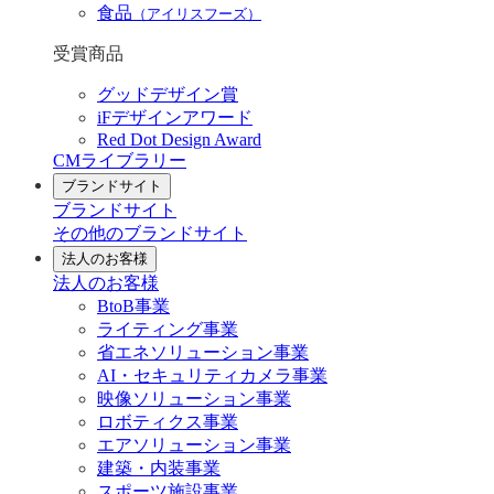
食品
（アイリスフーズ）
受賞商品
グッドデザイン賞
iFデザインアワード
Red Dot Design Award
CMライブラリー
ブランドサイト
ブランドサイト
その他のブランドサイト
法人のお客様
法人のお客様
BtoB事業
ライティング事業
省エネソリューション事業
AI・セキュリティカメラ事業
映像ソリューション事業
ロボティクス事業
エアソリューション事業
建築・内装事業
スポーツ施設事業