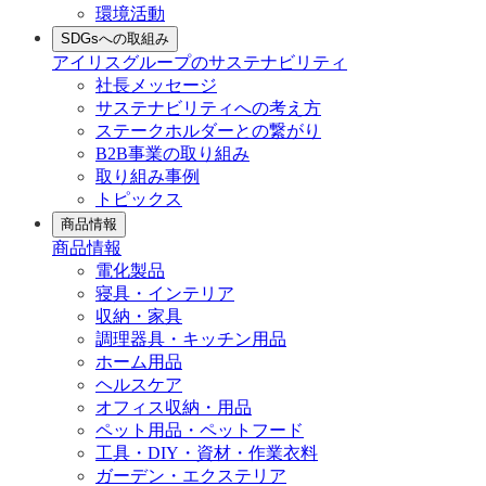
環境活動
SDGsへの取組み
アイリスグループのサステナビリティ
社長メッセージ
サステナビリティへの考え方
ステークホルダーとの繋がり
B2B事業の取り組み
取り組み事例
トピックス
商品情報
商品情報
電化製品
寝具・インテリア
収納・家具
調理器具・キッチン用品
ホーム用品
ヘルスケア
オフィス収納・用品
ペット用品・ペットフード
工具・DIY・資材・作業衣料
ガーデン・エクステリア