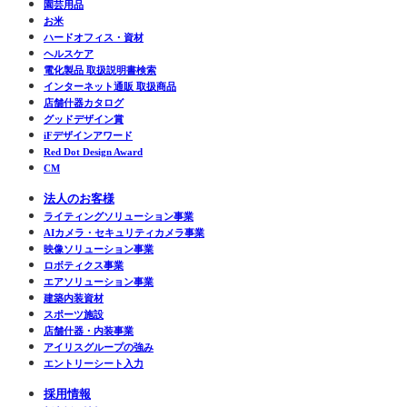
園芸用品
お米
ハードオフィス・資材
ヘルスケア
電化製品 取扱説明書検索
インターネット通販 取扱商品
店舗什器カタログ
グッドデザイン賞
iFデザインアワード
Red Dot Design Award
CM
法人のお客様
ライティングソリューション事業
AIカメラ・セキュリティカメラ事業
映像ソリューション事業
ロボティクス事業
エアソリューション事業
建築内装資材
スポーツ施設
店舗什器・内装事業
アイリスグループの強み
エントリーシート入力
採用情報