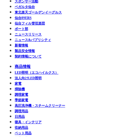
スポンサー活動
ベガルタ仙台
東北楽天ゴールデンイーグルス
仙台89ERS
仙台フィル管弦楽団
ボート部
ニュースリリース
ニュース&パブリシティ
新着情報
製品安全情報
契約情報について
商品情報
LED照明（エコハイルクス）
法人向けLED照明
家電
掃除機
調理家電
季節家電
高圧洗浄機・スチームクリーナー
調理用品
日用品
寝具・インテリア
収納用品
ペット用品