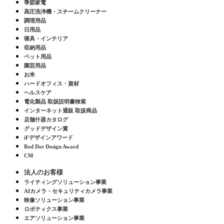
季節家電
高圧洗浄機・スチームクリーナー
調理用品
日用品
寝具・インテリア
収納用品
ペット用品
園芸用品
お米
ハードオフィス・資材
ヘルスケア
電化製品 取扱説明書検索
インターネット通販 取扱商品
店舗什器カタログ
グッドデザイン賞
iFデザインアワード
Red Dot Design Award
CM
法人のお客様
ライティングソリューション事業
AIカメラ・セキュリティカメラ事業
映像ソリューション事業
ロボティクス事業
エアソリューション事業