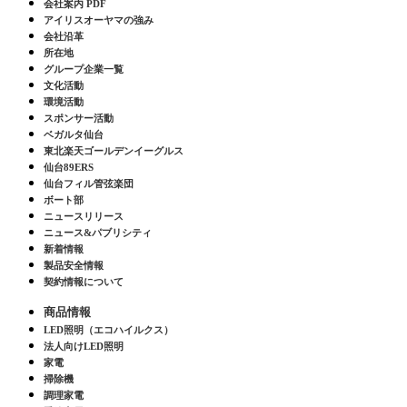
会社案内 PDF
アイリスオーヤマの強み
会社沿革
所在地
グループ企業一覧
文化活動
環境活動
スポンサー活動
ベガルタ仙台
東北楽天ゴールデンイーグルス
仙台89ERS
仙台フィル管弦楽団
ボート部
ニュースリリース
ニュース&パブリシティ
新着情報
製品安全情報
契約情報について
商品情報
LED照明（エコハイルクス）
法人向けLED照明
家電
掃除機
調理家電