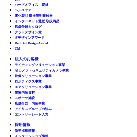
ハードオフィス・資材
ヘルスケア
電化製品 取扱説明書検索
インターネット通販 取扱商品
店舗什器カタログ
グッドデザイン賞
iFデザインアワード
Red Dot Design Award
CM
法人のお客様
ライティングソリューション事業
AIカメラ・セキュリティカメラ事業
映像ソリューション事業
ロボティクス事業
エアソリューション事業
建築内装資材
スポーツ施設
店舗什器・内装事業
アイリスグループの強み
エントリーシート入力
採用情報
新卒採用情報
インターンシップ情報