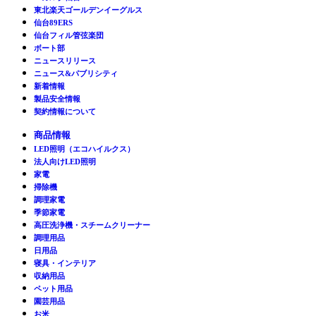
東北楽天ゴールデンイーグルス
仙台89ERS
仙台フィル管弦楽団
ボート部
ニュースリリース
ニュース&パブリシティ
新着情報
製品安全情報
契約情報について
商品情報
LED照明（エコハイルクス）
法人向けLED照明
家電
掃除機
調理家電
季節家電
高圧洗浄機・スチームクリーナー
調理用品
日用品
寝具・インテリア
収納用品
ペット用品
園芸用品
お米