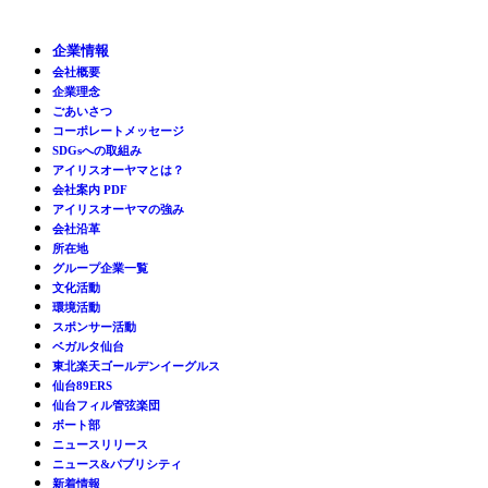
企業情報
会社概要
企業理念
ごあいさつ
コーポレートメッセージ
SDGsへの取組み
アイリスオーヤマとは？
会社案内 PDF
アイリスオーヤマの強み
会社沿革
所在地
グループ企業一覧
文化活動
環境活動
スポンサー活動
ベガルタ仙台
東北楽天ゴールデンイーグルス
仙台89ERS
仙台フィル管弦楽団
ボート部
ニュースリリース
ニュース&パブリシティ
新着情報