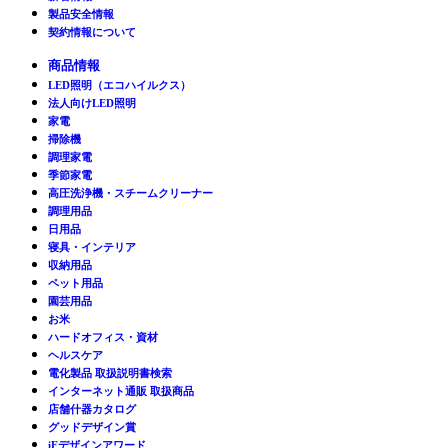
製品安全情報
契約情報について
商品情報
LED照明（エコハイルクス）
法人向けLED照明
家電
掃除機
調理家電
季節家電
高圧洗浄機・スチームクリーナー
調理用品
日用品
寝具・インテリア
収納用品
ペット用品
園芸用品
お米
ハードオフィス・資材
ヘルスケア
電化製品 取扱説明書検索
インターネット通販 取扱商品
店舗什器カタログ
グッドデザイン賞
iFデザインアワード