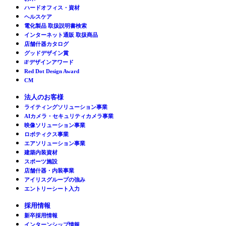
ハードオフィス・資材
ヘルスケア
電化製品 取扱説明書検索
インターネット通販 取扱商品
店舗什器カタログ
グッドデザイン賞
iFデザインアワード
Red Dot Design Award
CM
法人のお客様
ライティングソリューション事業
AIカメラ・セキュリティカメラ事業
映像ソリューション事業
ロボティクス事業
エアソリューション事業
建築内装資材
スポーツ施設
店舗什器・内装事業
アイリスグループの強み
エントリーシート入力
採用情報
新卒採用情報
インターンシップ情報