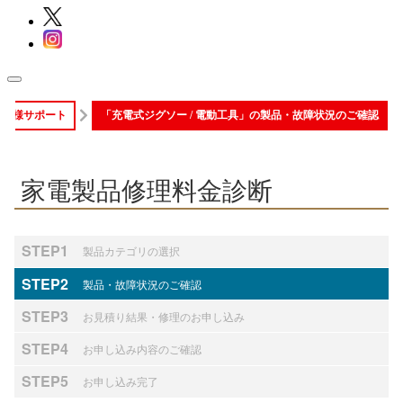
お客様サポート
「充電式ジグソー / 電動工具」の製品・故障状況のご確認
家電製品修理料金診断
STEP1
製品カテゴリの選択
STEP2
製品・故障状況のご確認
STEP3
お見積り結果・修理のお申し込み
STEP4
お申し込み内容のご確認
STEP5
お申し込み完了