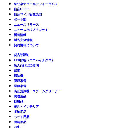
東北楽天ゴールデンイーグルス
仙台89ERS
仙台フィル管弦楽団
ボート部
ニュースリリース
ニュース&パブリシティ
新着情報
製品安全情報
契約情報について
商品情報
LED照明（エコハイルクス）
法人向けLED照明
家電
掃除機
調理家電
季節家電
高圧洗浄機・スチームクリーナー
調理用品
日用品
寝具・インテリア
収納用品
ペット用品
園芸用品
お米