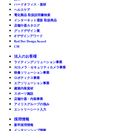
ハードオフィス・資材
ヘルスケア
電化製品 取扱説明書検索
インターネット通販 取扱商品
店舗什器カタログ
グッドデザイン賞
iFデザインアワード
Red Dot Design Award
CM
法人のお客様
ライティングソリューション事業
AIカメラ・セキュリティカメラ事業
映像ソリューション事業
ロボティクス事業
エアソリューション事業
建築内装資材
スポーツ施設
店舗什器・内装事業
アイリスグループの強み
エントリーシート入力
採用情報
新卒採用情報
インターンシップ情報