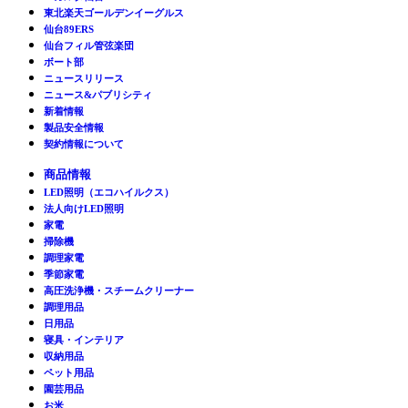
東北楽天ゴールデンイーグルス
仙台89ERS
仙台フィル管弦楽団
ボート部
ニュースリリース
ニュース&パブリシティ
新着情報
製品安全情報
契約情報について
商品情報
LED照明（エコハイルクス）
法人向けLED照明
家電
掃除機
調理家電
季節家電
高圧洗浄機・スチームクリーナー
調理用品
日用品
寝具・インテリア
収納用品
ペット用品
園芸用品
お米