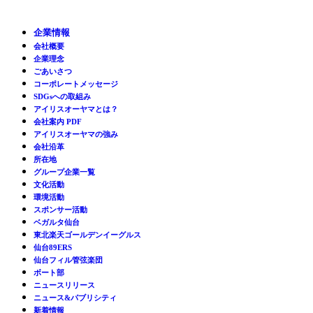
企業情報
会社概要
企業理念
ごあいさつ
コーポレートメッセージ
SDGsへの取組み
アイリスオーヤマとは？
会社案内 PDF
アイリスオーヤマの強み
会社沿革
所在地
グループ企業一覧
文化活動
環境活動
スポンサー活動
ベガルタ仙台
東北楽天ゴールデンイーグルス
仙台89ERS
仙台フィル管弦楽団
ボート部
ニュースリリース
ニュース&パブリシティ
新着情報