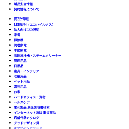
製品安全情報
契約情報について
商品情報
LED照明（エコハイルクス）
法人向けLED照明
家電
掃除機
調理家電
季節家電
高圧洗浄機・スチームクリーナー
調理用品
日用品
寝具・インテリア
収納用品
ペット用品
園芸用品
お米
ハードオフィス・資材
ヘルスケア
電化製品 取扱説明書検索
インターネット通販 取扱商品
店舗什器カタログ
グッドデザイン賞
iFデザインアワード