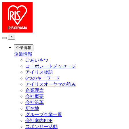
×
企業情報
企業情報
ごあいさつ
コーポレートメッセージ
アイリス物語
6つのキーワード
アイリスオーヤマの強み
企業理念
会社概要
会社沿革
所在地
グループ企業一覧
会社案内PDF
スポンサー活動