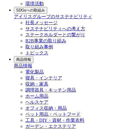
環境活動
SDGsへの取組み
アイリスグループのサステナビリティ
社長メッセージ
サステナビリティへの考え方
ステークホルダーとの繋がり
B2B事業の取り組み
取り組み事例
トピックス
商品情報
商品情報
電化製品
寝具・インテリア
収納・家具
調理器具・キッチン用品
ホーム用品
ヘルスケア
オフィス収納・用品
ペット用品・ペットフード
工具・DIY・資材・作業衣料
ガーデン・エクステリア