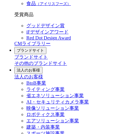
食品
（アイリスフーズ）
受賞商品
グッドデザイン賞
iFデザインアワード
Red Dot Design Award
CMライブラリー
ブランドサイト
ブランドサイト
その他のブランドサイト
法人のお客様
法人のお客様
BtoB事業
ライティング事業
省エネソリューション事業
AI・セキュリティカメラ事業
映像ソリューション事業
ロボティクス事業
エアソリューション事業
建築・内装事業
スポーツ施設事業