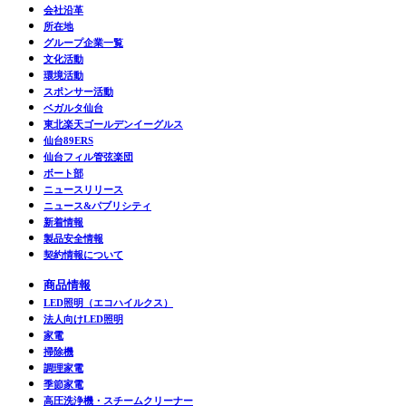
会社沿革
所在地
グループ企業一覧
文化活動
環境活動
スポンサー活動
ベガルタ仙台
東北楽天ゴールデンイーグルス
仙台89ERS
仙台フィル管弦楽団
ボート部
ニュースリリース
ニュース&パブリシティ
新着情報
製品安全情報
契約情報について
商品情報
LED照明（エコハイルクス）
法人向けLED照明
家電
掃除機
調理家電
季節家電
高圧洗浄機・スチームクリーナー