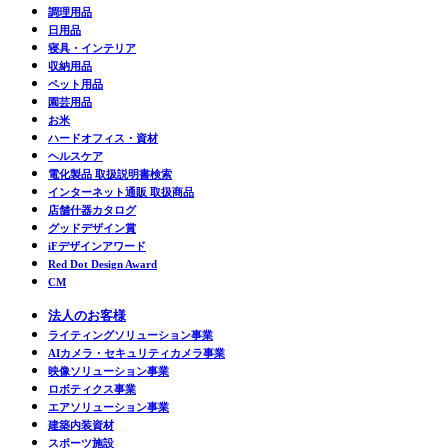
調理用品
日用品
寝具・インテリア
収納用品
ペット用品
園芸用品
お米
ハードオフィス・資材
ヘルスケア
電化製品 取扱説明書検索
インターネット通販 取扱商品
店舗什器カタログ
グッドデザイン賞
iFデザインアワード
Red Dot Design Award
CM
法人のお客様
ライティングソリューション事業
AIカメラ・セキュリティカメラ事業
映像ソリューション事業
ロボティクス事業
エアソリューション事業
建築内装資材
スポーツ施設