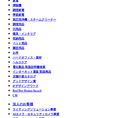
家電
掃除機
調理家電
季節家電
高圧洗浄機・スチームクリーナー
調理用品
日用品
寝具・インテリア
収納用品
ペット用品
園芸用品
お米
ハードオフィス・資材
ヘルスケア
電化製品 取扱説明書検索
インターネット通販 取扱商品
店舗什器カタログ
グッドデザイン賞
iFデザインアワード
Red Dot Design Award
CM
法人のお客様
ライティングソリューション事業
AIカメラ・セキュリティカメラ事業