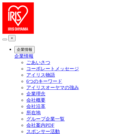
×
企業情報
企業情報
ごあいさつ
コーポレートメッセージ
アイリス物語
6つのキーワード
アイリスオーヤマの強み
企業理念
会社概要
会社沿革
所在地
グループ企業一覧
会社案内PDF
スポンサー活動