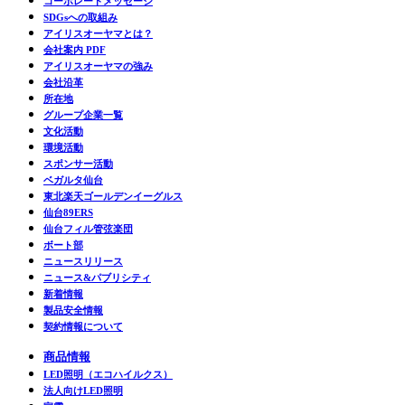
コーポレートメッセージ
SDGsへの取組み
アイリスオーヤマとは？
会社案内 PDF
アイリスオーヤマの強み
会社沿革
所在地
グループ企業一覧
文化活動
環境活動
スポンサー活動
ベガルタ仙台
東北楽天ゴールデンイーグルス
仙台89ERS
仙台フィル管弦楽団
ボート部
ニュースリリース
ニュース&パブリシティ
新着情報
製品安全情報
契約情報について
商品情報
LED照明（エコハイルクス）
法人向けLED照明