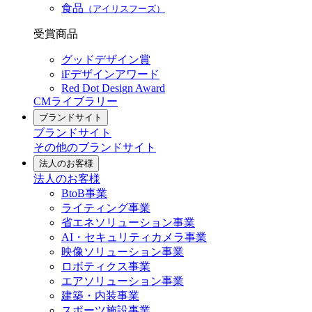
食品
（アイリスフーズ）
受賞商品
グッドデザイン賞
iFデザインアワード
Red Dot Design Award
CMライブラリー
ブランドサイト
ブランドサイト
その他のブランドサイト
法人のお客様
法人のお客様
BtoB事業
ライティング事業
省エネソリューション事業
AI・セキュリティカメラ事業
映像ソリューション事業
ロボティクス事業
エアソリューション事業
建築・内装事業
スポーツ施設事業