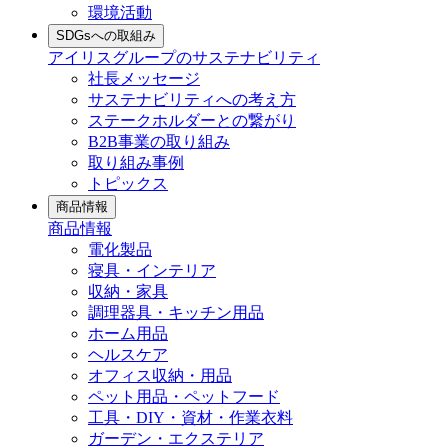
環境活動
SDGsへの取組み
アイリスグループのサステナビリティ
社長メッセージ
サステナビリティへの考え方
ステークホルダーとの繋がり
B2B事業の取り組み
取り組み事例
トピックス
商品情報
商品情報
電化製品
寝具・インテリア
収納・家具
調理器具・キッチン用品
ホーム用品
ヘルスケア
オフィス収納・用品
ペット用品・ペットフード
工具・DIY・資材・作業衣料
ガーデン・エクステリア