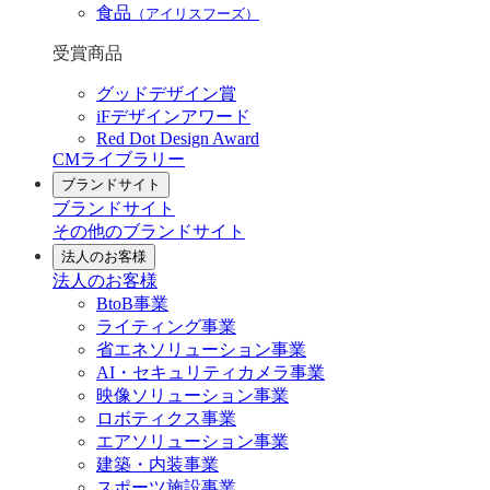
食品
（アイリスフーズ）
受賞商品
グッドデザイン賞
iFデザインアワード
Red Dot Design Award
CMライブラリー
ブランドサイト
ブランドサイト
その他のブランドサイト
法人のお客様
法人のお客様
BtoB事業
ライティング事業
省エネソリューション事業
AI・セキュリティカメラ事業
映像ソリューション事業
ロボティクス事業
エアソリューション事業
建築・内装事業
スポーツ施設事業