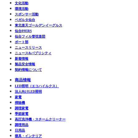
文化活動
環境活動
スポンサー活動
ベガルタ仙台
東北楽天ゴールデンイーグルス
仙台89ERS
仙台フィル管弦楽団
ボート部
ニュースリリース
ニュース&パブリシティ
新着情報
製品安全情報
契約情報について
商品情報
LED照明（エコハイルクス）
法人向けLED照明
家電
掃除機
調理家電
季節家電
高圧洗浄機・スチームクリーナー
調理用品
日用品
寝具・インテリア