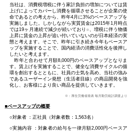
当社は、消費税増税に伴う家計負担の増加については賃
上げによってカバーし消費を循環させることが企業の使
命であるとの考えから、昨年4月に3%のベースアップを
実施しました。しかしながら実質賃金は2015年1月時点
では19ヶ月連続で減少が続いており
、増税に伴う物価
※
上昇に賃金の上昇が追い付いていないのが日本経済の実
態と考えます。そこで、昨年に引き続き今年もベースア
ップを実施することで、国内経済の消費活性化を後押し
したいと考えます。
昨年と合わせて月額8,000円のベースアップとなりま
す。賃上げを実施することで、健全な消費サイクルの循
環を創出するとともに、社員の士気を高め、当社の強み
であるユーザーイン発想（生活者目線）の商品開発を強
化し、お客様により良い商品を提供していきます。
※：厚生労働省発表 毎月勤労統計調査より
■ベースアップの概要
○対象者 ：正社員（対象者数：1,563名）
○実施内容 ：対象者の給与を一律月額2,000円ベースア