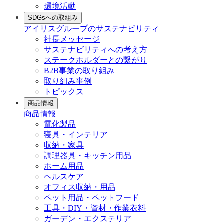
環境活動
SDGsへの取組み
アイリスグループのサステナビリティ
社長メッセージ
サステナビリティへの考え方
ステークホルダーとの繋がり
B2B事業の取り組み
取り組み事例
トピックス
商品情報
商品情報
電化製品
寝具・インテリア
収納・家具
調理器具・キッチン用品
ホーム用品
ヘルスケア
オフィス収納・用品
ペット用品・ペットフード
工具・DIY・資材・作業衣料
ガーデン・エクステリア