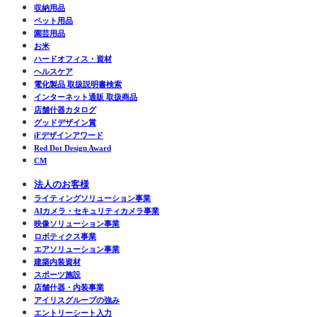
収納用品
ペット用品
園芸用品
お米
ハードオフィス・資材
ヘルスケア
電化製品 取扱説明書検索
インターネット通販 取扱商品
店舗什器カタログ
グッドデザイン賞
iFデザインアワード
Red Dot Design Award
CM
法人のお客様
ライティングソリューション事業
AIカメラ・セキュリティカメラ事業
映像ソリューション事業
ロボティクス事業
エアソリューション事業
建築内装資材
スポーツ施設
店舗什器・内装事業
アイリスグループの強み
エントリーシート入力