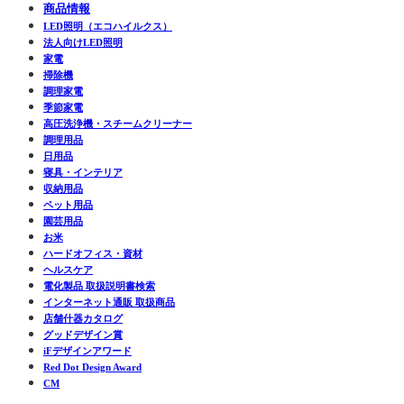
商品情報
LED照明（エコハイルクス）
法人向けLED照明
家電
掃除機
調理家電
季節家電
高圧洗浄機・スチームクリーナー
調理用品
日用品
寝具・インテリア
収納用品
ペット用品
園芸用品
お米
ハードオフィス・資材
ヘルスケア
電化製品 取扱説明書検索
インターネット通販 取扱商品
店舗什器カタログ
グッドデザイン賞
iFデザインアワード
Red Dot Design Award
CM