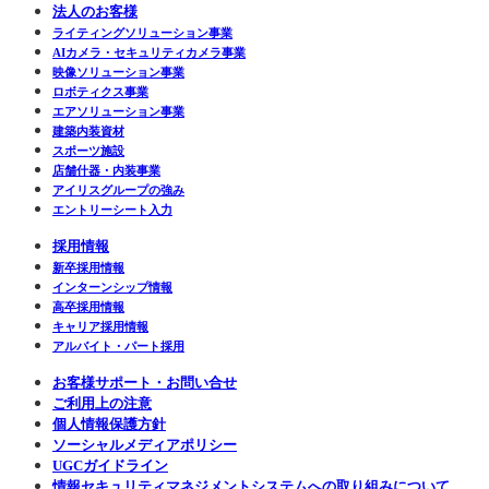
法人のお客様
ライティングソリューション事業
AIカメラ・セキュリティカメラ事業
映像ソリューション事業
ロボティクス事業
エアソリューション事業
建築内装資材
スポーツ施設
店舗什器・内装事業
アイリスグループの強み
エントリーシート入力
採用情報
新卒採用情報
インターンシップ情報
高卒採用情報
キャリア採用情報
アルバイト・パート採用
お客様サポート・お問い合せ
ご利用上の注意
個人情報保護方針
ソーシャルメディアポリシー
UGCガイドライン
情報セキュリティマネジメントシステムへの取り組みについて