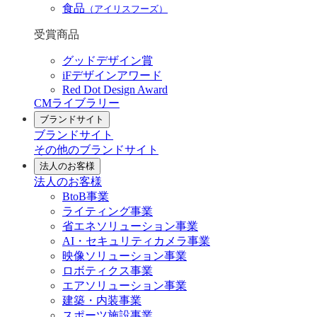
食品
（アイリスフーズ）
受賞商品
グッドデザイン賞
iFデザインアワード
Red Dot Design Award
CMライブラリー
ブランドサイト
ブランドサイト
その他のブランドサイト
法人のお客様
法人のお客様
BtoB事業
ライティング事業
省エネソリューション事業
AI・セキュリティカメラ事業
映像ソリューション事業
ロボティクス事業
エアソリューション事業
建築・内装事業
スポーツ施設事業