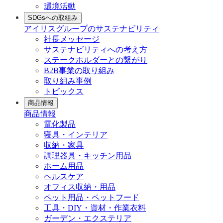
環境活動
SDGsへの取組み
アイリスグループのサステナビリティ
社長メッセージ
サステナビリティへの考え方
ステークホルダーとの繋がり
B2B事業の取り組み
取り組み事例
トピックス
商品情報
商品情報
電化製品
寝具・インテリア
収納・家具
調理器具・キッチン用品
ホーム用品
ヘルスケア
オフィス収納・用品
ペット用品・ペットフード
工具・DIY・資材・作業衣料
ガーデン・エクステリア