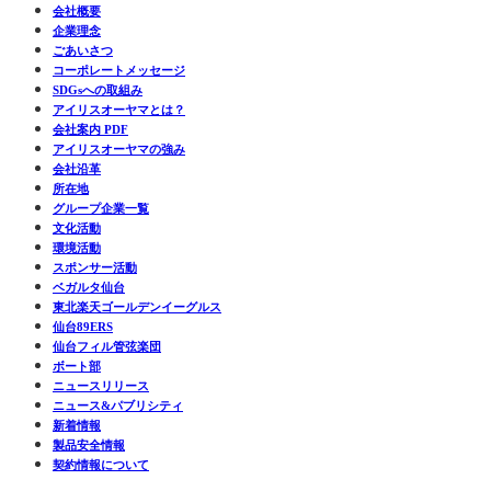
会社概要
企業理念
ごあいさつ
コーポレートメッセージ
SDGsへの取組み
アイリスオーヤマとは？
会社案内 PDF
アイリスオーヤマの強み
会社沿革
所在地
グループ企業一覧
文化活動
環境活動
スポンサー活動
ベガルタ仙台
東北楽天ゴールデンイーグルス
仙台89ERS
仙台フィル管弦楽団
ボート部
ニュースリリース
ニュース&パブリシティ
新着情報
製品安全情報
契約情報について