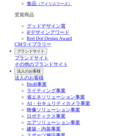
食品
（アイリスフーズ）
受賞商品
グッドデザイン賞
iFデザインアワード
Red Dot Design Award
CMライブラリー
ブランドサイト
ブランドサイト
その他のブランドサイト
法人のお客様
法人のお客様
BtoB事業
ライティング事業
省エネソリューション事業
AI・セキュリティカメラ事業
映像ソリューション事業
ロボティクス事業
エアソリューション事業
建築・内装事業
スポーツ施設事業