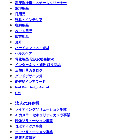
高圧洗浄機・スチームクリーナー
調理用品
日用品
寝具・インテリア
収納用品
ペット用品
園芸用品
お米
ハードオフィス・資材
ヘルスケア
電化製品 取扱説明書検索
インターネット通販 取扱商品
店舗什器カタログ
グッドデザイン賞
iFデザインアワード
Red Dot Design Award
CM
法人のお客様
ライティングソリューション事業
AIカメラ・セキュリティカメラ事業
映像ソリューション事業
ロボティクス事業
エアソリューション事業
建築内装資材