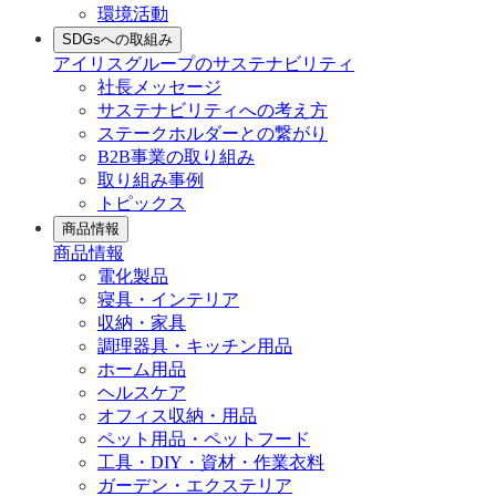
環境活動
SDGsへの取組み
アイリスグループのサステナビリティ
社長メッセージ
サステナビリティへの考え方
ステークホルダーとの繋がり
B2B事業の取り組み
取り組み事例
トピックス
商品情報
商品情報
電化製品
寝具・インテリア
収納・家具
調理器具・キッチン用品
ホーム用品
ヘルスケア
オフィス収納・用品
ペット用品・ペットフード
工具・DIY・資材・作業衣料
ガーデン・エクステリア