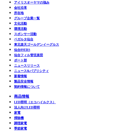
アイリスオーヤマの強み
会社沿革
所在地
グループ企業一覧
文化活動
環境活動
スポンサー活動
ベガルタ仙台
東北楽天ゴールデンイーグルス
仙台89ERS
仙台フィル管弦楽団
ボート部
ニュースリリース
ニュース&パブリシティ
新着情報
製品安全情報
契約情報について
商品情報
LED照明（エコハイルクス）
法人向けLED照明
家電
掃除機
調理家電
季節家電