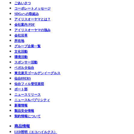
ごあいさつ
コーポレートメッセージ
SDGsへの取組み
アイリスオーヤマとは？
会社案内 PDF
アイリスオーヤマの強み
会社沿革
所在地
グループ企業一覧
文化活動
環境活動
スポンサー活動
ベガルタ仙台
東北楽天ゴールデンイーグルス
仙台89ERS
仙台フィル管弦楽団
ボート部
ニュースリリース
ニュース&パブリシティ
新着情報
製品安全情報
契約情報について
商品情報
LED照明（エコハイルクス）