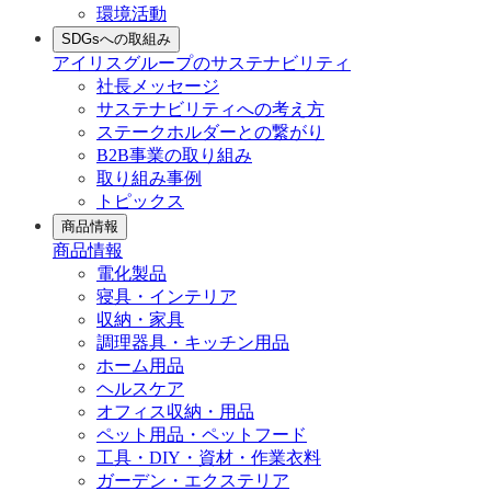
環境活動
SDGsへの取組み
アイリスグループのサステナビリティ
社長メッセージ
サステナビリティへの考え方
ステークホルダーとの繋がり
B2B事業の取り組み
取り組み事例
トピックス
商品情報
商品情報
電化製品
寝具・インテリア
収納・家具
調理器具・キッチン用品
ホーム用品
ヘルスケア
オフィス収納・用品
ペット用品・ペットフード
工具・DIY・資材・作業衣料
ガーデン・エクステリア