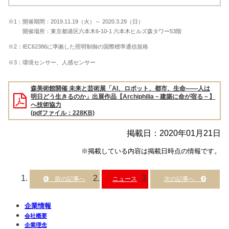
※1：開催期間：2019.11.19（火）～ 2020.3.29（日）
開催場所：東京都港区六本木6-10-1 六本木ヒルズ森タワー53階
※2：IEC62386に準拠した照明制御の国際標準通信規格
※3：環境センサー、人感センサー
森美術館開催 未来と芸術展「AI、ロボット、都市、生命――人は
明日どう生きるのか」出展作品【Archiphilia－建築に命が宿る－】
へ技術協力
(pdfファイル：228KB)
掲載日：2020年01月21日
※掲載している内容は掲載日時点の情報です。
ニュース
企業情報
会社概要
企業理念