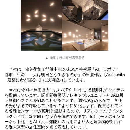
撮影：井上登写真事務所
当社は、森美術館で開催中
の未来と芸術展「AI、ロボット、
※1
都市、生命――人は明日どう生きるのか」の出展作品【Archiphilia
─建築に命が宿る─】に技術協力しています。
当社は今回の技術協力においてDALI
による照明制御システム
※2
を提供しています。調光間接照明フレキシブルユニットとDALI照
明制御システムを組み合わせることで、調光がなめらかで、照明
の光がまるで呼吸しているかのように変化します。配置されてい
る各種センサー
が照明と連動するので、リアルタイムでインタ
※3
ラクティブ（双方向）な反応を体験できます。IoT（モノのインタ
ーネット化）とAI（人工知能）の活用により人と建築物が対話す
る近未来型の居住空間を光で表現しています。