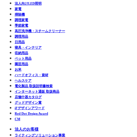
法人向けLED照明
家電
掃除機
調理家電
季節家電
高圧洗浄機・スチームクリーナー
調理用品
日用品
寝具・インテリア
収納用品
ペット用品
園芸用品
お米
ハードオフィス・資材
ヘルスケア
電化製品 取扱説明書検索
インターネット通販 取扱商品
店舗什器カタログ
グッドデザイン賞
iFデザインアワード
Red Dot Design Award
CM
法人のお客様
ライティングソリューション事業