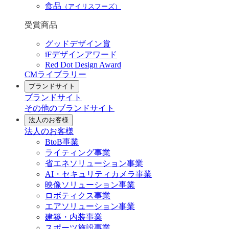
食品
（アイリスフーズ）
受賞商品
グッドデザイン賞
iFデザインアワード
Red Dot Design Award
CMライブラリー
ブランドサイト
ブランドサイト
その他のブランドサイト
法人のお客様
法人のお客様
BtoB事業
ライティング事業
省エネソリューション事業
AI・セキュリティカメラ事業
映像ソリューション事業
ロボティクス事業
エアソリューション事業
建築・内装事業
スポーツ施設事業