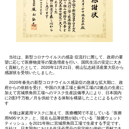
当社は、新型コロナウイルスの感染 症流行に際して、政府の要
望に応じて医療物資等の緊急増産を行い、国民生活の安定に大き
く貢献したとして、2020年12月21日、梶山弘志経済産業大臣から
感謝状を受領いたしました。
2020年春先の新型コロナウイルス感染症の急速な拡大期に、政
府からの依頼を受け、中国の大連工場と蘇州工場の2拠点の生産に
加えて宮城県角田工場へのマスク生産設備導入により、日本国内
に2億3千万枚／月を供給できる体制を構築したことによるもので
す
今後は家庭用マスクに加えて、医療機関で不足している「医療
用N95マスク」と、現在も品薄状態が続いている「除菌ウェット
ティッシュ」を2021年秋に宮城県角田工場で生産する予定です。
当社は、日本国内における生活必需品の安定的な供給に貢献でき