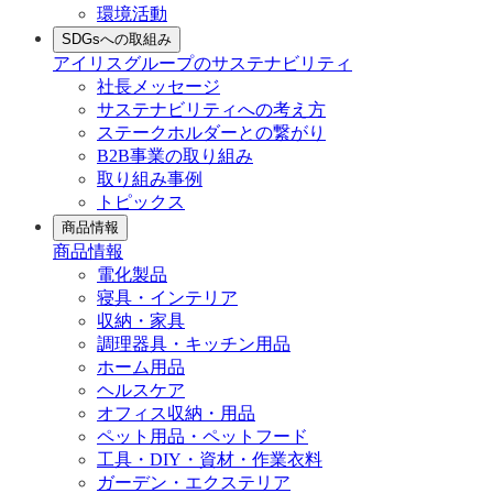
環境活動
SDGsへの取組み
アイリスグループのサステナビリティ
社長メッセージ
サステナビリティへの考え方
ステークホルダーとの繋がり
B2B事業の取り組み
取り組み事例
トピックス
商品情報
商品情報
電化製品
寝具・インテリア
収納・家具
調理器具・キッチン用品
ホーム用品
ヘルスケア
オフィス収納・用品
ペット用品・ペットフード
工具・DIY・資材・作業衣料
ガーデン・エクステリア