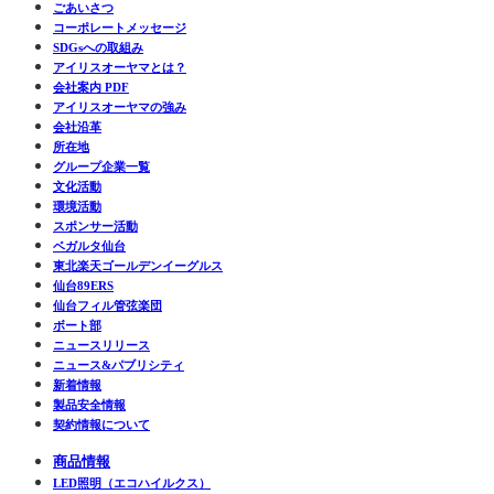
ごあいさつ
コーポレートメッセージ
SDGsへの取組み
アイリスオーヤマとは？
会社案内 PDF
アイリスオーヤマの強み
会社沿革
所在地
グループ企業一覧
文化活動
環境活動
スポンサー活動
ベガルタ仙台
東北楽天ゴールデンイーグルス
仙台89ERS
仙台フィル管弦楽団
ボート部
ニュースリリース
ニュース&パブリシティ
新着情報
製品安全情報
契約情報について
商品情報
LED照明（エコハイルクス）