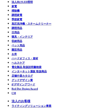
法人向けLED照明
家電
掃除機
調理家電
季節家電
高圧洗浄機・スチームクリーナー
調理用品
日用品
寝具・インテリア
収納用品
ペット用品
園芸用品
お米
ハードオフィス・資材
ヘルスケア
電化製品 取扱説明書検索
インターネット通販 取扱商品
店舗什器カタログ
グッドデザイン賞
iFデザインアワード
Red Dot Design Award
CM
法人のお客様
ライティングソリューション事業