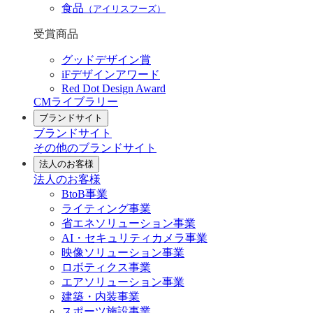
食品
（アイリスフーズ）
受賞商品
グッドデザイン賞
iFデザインアワード
Red Dot Design Award
CMライブラリー
ブランドサイト
ブランドサイト
その他のブランドサイト
法人のお客様
法人のお客様
BtoB事業
ライティング事業
省エネソリューション事業
AI・セキュリティカメラ事業
映像ソリューション事業
ロボティクス事業
エアソリューション事業
建築・内装事業
スポーツ施設事業