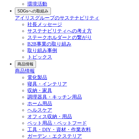
環境活動
SDGsへの取組み
アイリスグループのサステナビリティ
社長メッセージ
サステナビリティへの考え方
ステークホルダーとの繋がり
B2B事業の取り組み
取り組み事例
トピックス
商品情報
商品情報
電化製品
寝具・インテリア
収納・家具
調理器具・キッチン用品
ホーム用品
ヘルスケア
オフィス収納・用品
ペット用品・ペットフード
工具・DIY・資材・作業衣料
ガーデン・エクステリア