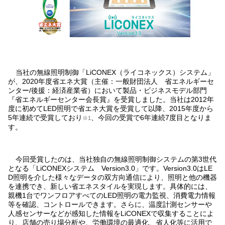
当社の無線照明制御「LiCONEX（ライコネックス）システム」
が、2020年度省エネ大賞（主催：一般財団法人 省エネルギーセ
ンター/後援：経済産業省）において製品・ビジネスモデル部門
『省エネルギーセンター会長賞』を受賞しました。当社は2012年
度に初めてLED照明で省エネ大賞を受賞して以降、2015年度から
5年連続で受賞しており
、今回の受賞で6年連続7度目となりま
※1
す。
今回受賞したのは、当社独自の無線照明制御システムの第3世代
となる「LiCONEXシステム Version3.0」です。Version3.0はLE
D照明を介した様々なデータの双方向通信により、照明と他の機器
を連携でき、新しい省エネスタイルを実現します。具体的には、
親機1台でワンフロアすべてのLED照明の電力監視、消費電力情報
等を確認、コントロールできます。さらに、温度計測センサーや
人感センサーなどが感知した情報をLiCONEXで収集することによ
り、店舗の売り場分析や、労働環境の最適化、省人化等に活用で