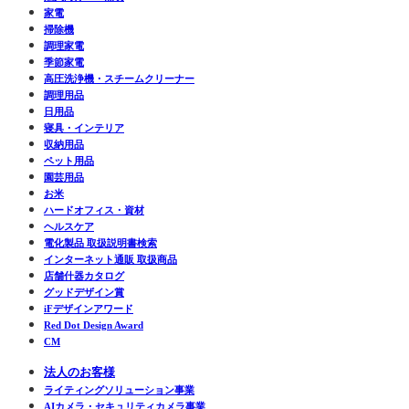
家電
掃除機
調理家電
季節家電
高圧洗浄機・スチームクリーナー
調理用品
日用品
寝具・インテリア
収納用品
ペット用品
園芸用品
お米
ハードオフィス・資材
ヘルスケア
電化製品 取扱説明書検索
インターネット通販 取扱商品
店舗什器カタログ
グッドデザイン賞
iFデザインアワード
Red Dot Design Award
CM
法人のお客様
ライティングソリューション事業
AIカメラ・セキュリティカメラ事業