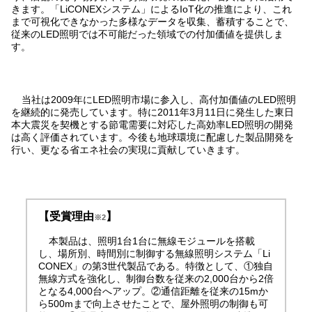
きます。「LiCONEXシステム」によるIoT化の推進により、これ
まで可視化できなかった多様なデータを収集、蓄積することで、
従来のLED照明では不可能だった領域での付加価値を提供しま
す。
当社は2009年にLED照明市場に参入し、高付加価値のLED照明
を継続的に発売しています。特に2011年3月11日に発生した東日
本大震災を契機とする節電需要に対応した高効率LED照明の開発
は高く評価されています。今後も地球環境に配慮した製品開発を
行い、更なる省エネ社会の実現に貢献していきます。
【受賞理由
】
※2
本製品は、照明1台1台に無線モジュールを搭載
し、場所別、時間別に制御する無線照明システム「Li
CONEX」の第3世代製品である。特徴として、①独自
無線方式を強化し、制御台数を従来の2,000台から2倍
となる4,000台へアップ。②通信距離を従来の15mか
ら500mまで向上させたことで、屋外照明の制御も可