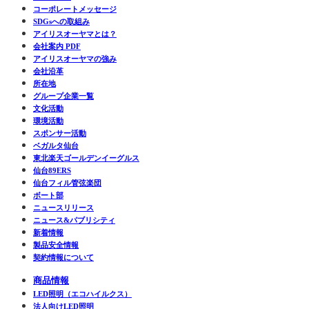
コーポレートメッセージ
SDGsへの取組み
アイリスオーヤマとは？
会社案内 PDF
アイリスオーヤマの強み
会社沿革
所在地
グループ企業一覧
文化活動
環境活動
スポンサー活動
ベガルタ仙台
東北楽天ゴールデンイーグルス
仙台89ERS
仙台フィル管弦楽団
ボート部
ニュースリリース
ニュース&パブリシティ
新着情報
製品安全情報
契約情報について
商品情報
LED照明（エコハイルクス）
法人向けLED照明