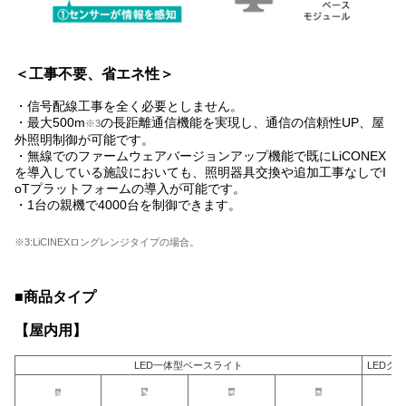
＜工事不要、省エネ性＞
・信号配線工事を全く必要としません。
・最大500m
の長距離通信機能を実現し、通信の信頼性UP、屋
※3
外照明制御が可能です。
・無線でのファームウェアバージョンアップ機能で既にLiCONEX
を導入している施設においても、照明器具交換や追加工事なしでI
oTプラットフォームの導入が可能です。
・1台の親機で4000台を制御できます。
※3:LiCINEXロングレンジタイプの場合。
■商品タイプ
【屋内用】
LED一体型ベースライト
LEDグ