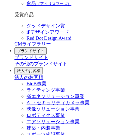
食品
（アイリスフーズ）
受賞商品
グッドデザイン賞
iFデザインアワード
Red Dot Design Award
CMライブラリー
ブランドサイト
ブランドサイト
その他のブランドサイト
法人のお客様
法人のお客様
BtoB事業
ライティング事業
省エネソリューション事業
AI・セキュリティカメラ事業
映像ソリューション事業
ロボティクス事業
エアソリューション事業
建築・内装事業
スポーツ施設事業