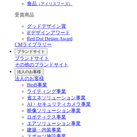
食品
（アイリスフーズ）
受賞商品
グッドデザイン賞
iFデザインアワード
Red Dot Design Award
CMライブラリー
ブランドサイト
ブランドサイト
その他のブランドサイト
法人のお客様
法人のお客様
BtoB事業
ライティング事業
省エネソリューション事業
AI・セキュリティカメラ事業
映像ソリューション事業
ロボティクス事業
エアソリューション事業
建築・内装事業
スポーツ施設事業