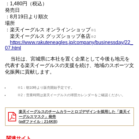
：1,480円（税込）
発売日
：8月19日より順次
場所
：楽天イーグルス オンラインショップ
※1
楽天イーグルス グッズショップ各店
※2
https://www.rakuteneagles.jp/company/businessday/22_
07.html
当社は、宮城県に本社を置く企業として今後も地元を
代表する楽天イーグルスの支援を続け、地域のスポーツ文
化振興に貢献します。
※1：朝10時より販売開始予定です。
※2：営業時間は楽天イーグルスの球団カレンダーをご確認ください。
楽天イーグルスのチームカラーとロゴデザインを採用した「楽天イ
ーグルスマスク」発売
(pdfファイル：214KB)
関連サイト