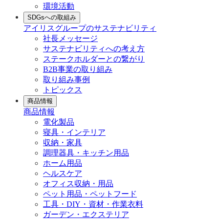
環境活動
SDGsへの取組み
アイリスグループのサステナビリティ
社長メッセージ
サステナビリティへの考え方
ステークホルダーとの繋がり
B2B事業の取り組み
取り組み事例
トピックス
商品情報
商品情報
電化製品
寝具・インテリア
収納・家具
調理器具・キッチン用品
ホーム用品
ヘルスケア
オフィス収納・用品
ペット用品・ペットフード
工具・DIY・資材・作業衣料
ガーデン・エクステリア