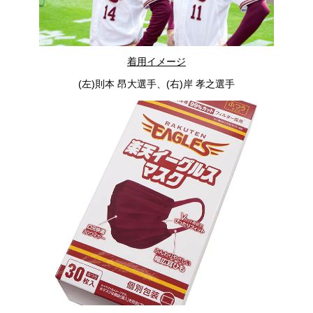
着用イメージ
(左)則本 昂大選手、(右)岸 孝之選手