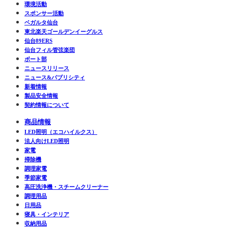
環境活動
スポンサー活動
ベガルタ仙台
東北楽天ゴールデンイーグルス
仙台89ERS
仙台フィル管弦楽団
ボート部
ニュースリリース
ニュース&パブリシティ
新着情報
製品安全情報
契約情報について
商品情報
LED照明（エコハイルクス）
法人向けLED照明
家電
掃除機
調理家電
季節家電
高圧洗浄機・スチームクリーナー
調理用品
日用品
寝具・インテリア
収納用品