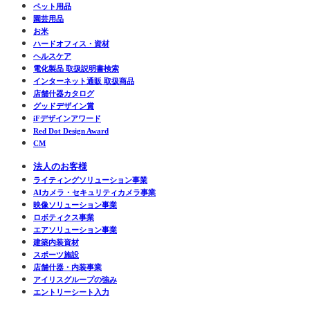
ペット用品
園芸用品
お米
ハードオフィス・資材
ヘルスケア
電化製品 取扱説明書検索
インターネット通販 取扱商品
店舗什器カタログ
グッドデザイン賞
iFデザインアワード
Red Dot Design Award
CM
法人のお客様
ライティングソリューション事業
AIカメラ・セキュリティカメラ事業
映像ソリューション事業
ロボティクス事業
エアソリューション事業
建築内装資材
スポーツ施設
店舗什器・内装事業
アイリスグループの強み
エントリーシート入力