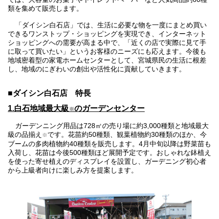
類を集めて販売します。
「ダイシン白石店」では、生活に必要な物を一度にまとめ買い
できるワンストップ・ショッピングを実現でき、インターネット
ショッピングへの需要が高まる中で、「近くの店で実際に見て手
に取って買いたい」というお客様のニーズにも応えます。今後も
地域密着型の家電ホームセンターとして、宮城県民の生活に根差
し、地域のにぎわいの創出や活性化に貢献していきます。
■ダイシン白石店 特長
1.白石地域最大級
のガーデンセンター
※
ガーデンニング用品は728㎡の売り場に約3,000種類と地域最大
級の品揃え
です。花苗約50種類、観葉植物約30種類のほか、今
※
ブームの多肉植物約40種類を販売します。4月中旬以降は野菜苗も
入荷し、花苗は今後500種類ほど展開予定です。おしゃれな鉢植え
を使った寄せ植えのディスプレイを設置し、ガーデニング初心者
から上級者向けに楽しみ方を提案します。