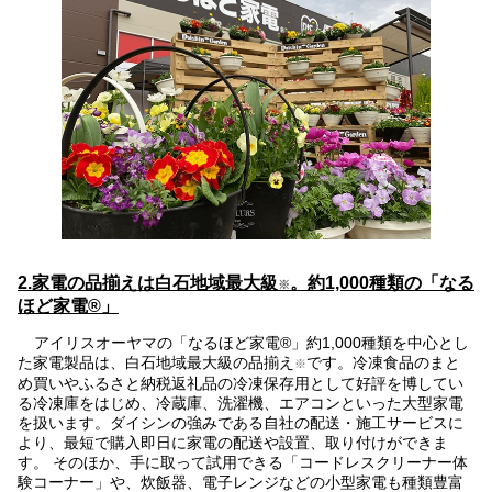
2.家電の品揃えは白石地域最大級
。約1,000種類の「なる
※
ほど家電®」
アイリスオーヤマの「なるほど家電®」約1,000種類を中心とし
た家電製品は、白石地域最大級の品揃え
です。冷凍食品のまと
※
め買いやふるさと納税返礼品の冷凍保存用として好評を博してい
る冷凍庫をはじめ、冷蔵庫、洗濯機、エアコンといった大型家電
を扱います。ダイシンの強みである自社の配送・施工サービスに
より、最短で購入即日に家電の配送や設置、取り付けができま
す。 そのほか、手に取って試用できる「コードレスクリーナー体
験コーナー」や、炊飯器、電子レンジなどの小型家電も種類豊富