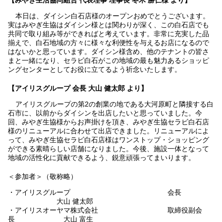
【みやぎ生活協同組合 代表理事 理事長 冬木 勝仁様 より】
本日は、ダイシン白石店様のオープンおめでとうございます。
実はみやぎ生協はダイシン様とは関わりが深く、この白石店でも
共同で取り組み等ができればと考えています。非常に充実した品
揃えで、白石地域の方々に様々な利便性を与えるお店になるので
はないかと思っています。ダイシン様含め、他のテナントの皆さ
まと一緒になり、セラビ白石がこの地域の最も魅力あるショッピ
ングセンターとしてお役に立てるよう祈念いたします。
【アイリスグループ 会長 大山 健太郎 より】
アイリスグループの第2の創業の地である大河原町と隣接する白
石市に、以前からダイシンを出店したいと思っていました。今
回、みやぎ生協様からお声掛けを頂き、みやぎ生協セラビ白石店
様のリニューアルに合わせて出店できました。リニューアルによ
って、みやぎ生協セラビ白石店様はワンストップ・ショッピング
ができる素晴らしい店舗になりました。今後、施設一体となって
地域の活性化に貢献できるよう、鋭意頑張ってまいります。
＜参加者＞（敬称略）
・アイリスグループ 会長
大山 健太郎
・アイリスオーヤマ株式会社 取締役副会
長 大山 富生