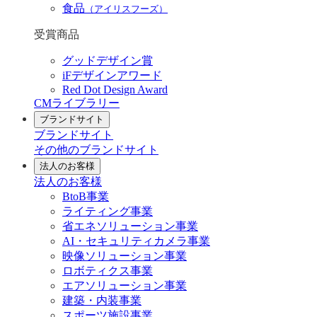
食品
（アイリスフーズ）
受賞商品
グッドデザイン賞
iFデザインアワード
Red Dot Design Award
CMライブラリー
ブランドサイト
ブランドサイト
その他のブランドサイト
法人のお客様
法人のお客様
BtoB事業
ライティング事業
省エネソリューション事業
AI・セキュリティカメラ事業
映像ソリューション事業
ロボティクス事業
エアソリューション事業
建築・内装事業
スポーツ施設事業