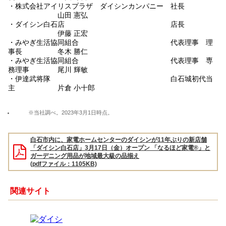
・株式会社アイリスプラザ ダイシンカンパニー 社長
山田 憲弘
・ダイシン白石店 店長
伊藤 正宏
・みやぎ生活協同組合 代表理事 理
事長 冬木 勝仁
・みやぎ生活協同組合 代表理事 専
務理事 尾川 輝敏
・伊達武将隊 白石城初代当
主 片倉 小十郎
※当社調べ。2023年3月1日時点。
白石市内に、家電ホームセンターのダイシンが11年ぶりの新店舗
「ダイシン白石店」3月17日（金）オープン 「なるほど家電®」と
ガーデニング用品が地域最大級の品揃え
(pdfファイル：1105KB)
関連サイト