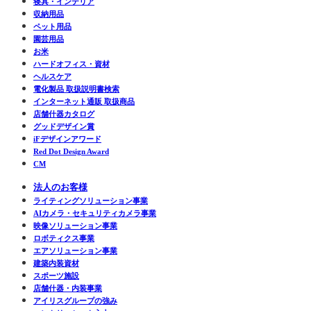
寝具・インテリア
収納用品
ペット用品
園芸用品
お米
ハードオフィス・資材
ヘルスケア
電化製品 取扱説明書検索
インターネット通販 取扱商品
店舗什器カタログ
グッドデザイン賞
iFデザインアワード
Red Dot Design Award
CM
法人のお客様
ライティングソリューション事業
AIカメラ・セキュリティカメラ事業
映像ソリューション事業
ロボティクス事業
エアソリューション事業
建築内装資材
スポーツ施設
店舗什器・内装事業
アイリスグループの強み