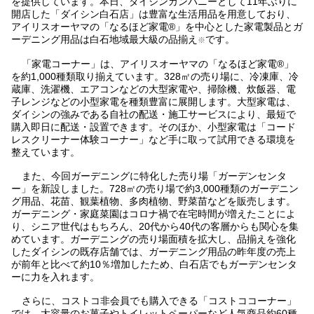
を提供しています。本日、ダイシンカンパニーとして11年ぶりに
開店した「ダイシン白石店」は豊富な生活用品を用意しており、
アイリスオーヤマの「なるほど家電®」を中心とした家電製品とガ
ーデニング用品は白石地域最大級の品揃え
です。
※
「家電コーナー」は、アイリスオーヤマの「なるほど家電®」
を約1,000種類取り揃えています。328㎡の売り場に、冷凍庫、冷
蔵庫、洗濯機、エアコンなどの大型家電や、掃除機、炊飯器、電
子レンジなどの小型家電を種類豊富に展開します。大型家電は、
ダイシンの強みである自社の配送・施工サービスにより、最短で
購入即日に配送・設置できます。そのほか、小型家電は「コード
レスクリーナー体験コーナー」など手に取って試用できる環境を
整えています。
また、今回ガーデニングに特化した売り場「ガーデンセンタ
ー」を新設しました。728㎡の売り場で約3,000種類のガーデニン
グ用品、花苗、観葉植物、多肉植物、野菜苗などを販売します。
ガーデニング・家庭菜園はコロナ禍で在宅時間が増えたことによ
り、シニア世代はもちろん、20代から40代の客層からも関心を集
めています。ガーデニングの売り場面積を拡大し、品揃えを強化
したダイシンの既存店舗では、ガーデニング用品の昨年度の売上
が前年と比べて約10％増加したため、白石店でもガーデンセンタ
ーに力を入れます。
さらに、コストコ非会員でも購入できる「コストココーナー」
では、大容量のお菓子やトイレットペーパーなど人気商品約60種