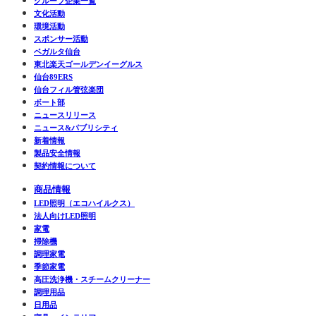
グループ企業一覧
文化活動
環境活動
スポンサー活動
ベガルタ仙台
東北楽天ゴールデンイーグルス
仙台89ERS
仙台フィル管弦楽団
ボート部
ニュースリリース
ニュース&パブリシティ
新着情報
製品安全情報
契約情報について
商品情報
LED照明（エコハイルクス）
法人向けLED照明
家電
掃除機
調理家電
季節家電
高圧洗浄機・スチームクリーナー
調理用品
日用品