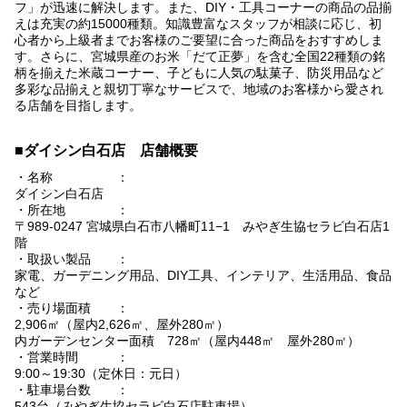
フ」が迅速に解決します。また、DIY・工具コーナーの商品の品揃
えは充実の約15000種類。知識豊富なスタッフが相談に応じ、初
心者から上級者までお客様のご要望に合った商品をおすすめしま
す。さらに、宮城県産のお米「だて正夢」を含む全国22種類の銘
柄を揃えた米蔵コーナー、子どもに人気の駄菓子、防災用品など
多彩な品揃えと親切丁寧なサービスで、地域のお客様から愛され
る店舗を目指します。
■ダイシン白石店 店舗概要
・名称 ：
ダイシン白石店
・所在地 ：
〒989-0247 宮城県白石市八幡町11−1 みやぎ生協セラビ白石店1
階
・取扱い製品 ：
家電、ガーデニング用品、DIY工具、インテリア、生活用品、食品
など
・売り場面積 ：
2,906㎡（屋内2,626㎡、屋外280㎡）
内ガーデンセンター面積 728㎡（屋内448㎡ 屋外280㎡）
・営業時間 ：
9:00～19:30（定休日：元日）
・駐車場台数 ：
543台（みやぎ生協セラビ白石店駐車場）