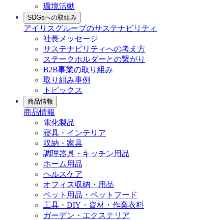
環境活動
SDGsへの取組み
アイリスグループのサステナビリティ
社長メッセージ
サステナビリティへの考え方
ステークホルダーとの繋がり
B2B事業の取り組み
取り組み事例
トピックス
商品情報
商品情報
電化製品
寝具・インテリア
収納・家具
調理器具・キッチン用品
ホーム用品
ヘルスケア
オフィス収納・用品
ペット用品・ペットフード
工具・DIY・資材・作業衣料
ガーデン・エクステリア