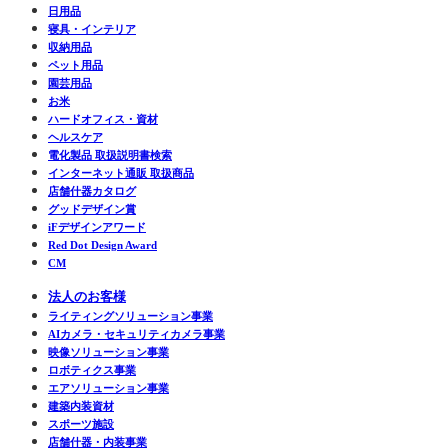
日用品
寝具・インテリア
収納用品
ペット用品
園芸用品
お米
ハードオフィス・資材
ヘルスケア
電化製品 取扱説明書検索
インターネット通販 取扱商品
店舗什器カタログ
グッドデザイン賞
iFデザインアワード
Red Dot Design Award
CM
法人のお客様
ライティングソリューション事業
AIカメラ・セキュリティカメラ事業
映像ソリューション事業
ロボティクス事業
エアソリューション事業
建築内装資材
スポーツ施設
店舗什器・内装事業