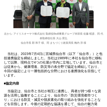
左から: アイリスオーヤマ株式会社 取締役BtoB事業グループ本部長 佐藤 昭彦、同 代
表取締役社長 大山 晃弘
仙台市長 郡 和子 様、同 まちづくり政策局長 梅内 淳 様
当社は、2023年7月4日に宮城県仙台市（以下「仙台市」）と包
括連携協定を締結しました。当社は1989年に本社を仙台市に移転
して以降、現時点で4つの社屋が市内に立地しています。仙台市と
は従来から、健康増進、防災等の各分野で協定を締結しており、
今回の協定により一層包括的な分野における連携強化を目指して
います。
■協定内容
当協定は、仙台市と当社が相互に連携し、両者が持つ様々な資
源を活用し協働することにより、仙台市の「防災環境都市づく
り」における防災・減災や脱炭素化の取り組みを強化することな
どを目指します。今後の定期的な協議を通じて、仙台の魅力発