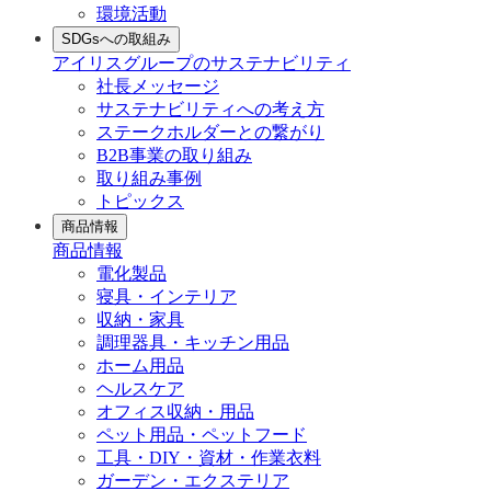
環境活動
SDGsへの取組み
アイリスグループのサステナビリティ
社長メッセージ
サステナビリティへの考え方
ステークホルダーとの繋がり
B2B事業の取り組み
取り組み事例
トピックス
商品情報
商品情報
電化製品
寝具・インテリア
収納・家具
調理器具・キッチン用品
ホーム用品
ヘルスケア
オフィス収納・用品
ペット用品・ペットフード
工具・DIY・資材・作業衣料
ガーデン・エクステリア