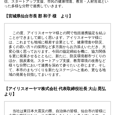
信、スタートアップ支援、市民の健康増進、教育・人材育成とい
った多様な分野で連携していきます。
【宮城県仙台市長 郡 和子 様 より】
この度、アイリスオーヤマ様との間で包括連携協定を結ぶ
ことができまして嬉しく思います。アイリスオーヤマ様に
は、これまでも地域に根差す企業として、健康増進や防災、
多くの若い方々の採用など多方面からお力添えいただき、大
変心強く思っております。今回の協定締結を機に、協力関係
を更に発展させるとともに、新たに、防災環境都市づくりの
ほか、脱炭素化、スタートアップ支援、教育環境の改善など
様々な分野において連携を深めて参りたいと存じます。そし
て、本市のまちづくりを新たなステージへと進め、更なる地
域の発展を目指してまいります。
【アイリスオーヤマ株式会社 代表取締役社長 大山 晃弘
より】
当社は東日本大震災の際、自治体の皆様、仙台市の皆様に