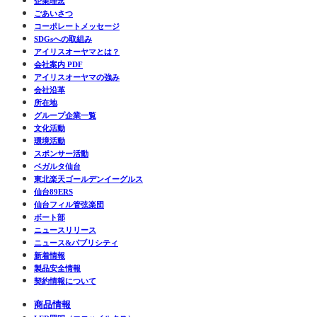
企業理念
ごあいさつ
コーポレートメッセージ
SDGsへの取組み
アイリスオーヤマとは？
会社案内 PDF
アイリスオーヤマの強み
会社沿革
所在地
グループ企業一覧
文化活動
環境活動
スポンサー活動
ベガルタ仙台
東北楽天ゴールデンイーグルス
仙台89ERS
仙台フィル管弦楽団
ボート部
ニュースリリース
ニュース&パブリシティ
新着情報
製品安全情報
契約情報について
商品情報