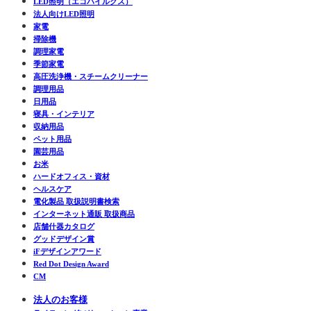
LED照明（エコハイルクス）
法人向けLED照明
家電
掃除機
調理家電
季節家電
高圧洗浄機・スチームクリーナー
調理用品
日用品
寝具・インテリア
収納用品
ペット用品
園芸用品
お米
ハードオフィス・資材
ヘルスケア
電化製品 取扱説明書検索
インターネット通販 取扱商品
店舗什器カタログ
グッドデザイン賞
iFデザインアワード
Red Dot Design Award
CM
法人のお客様