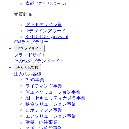
食品
（アイリスフーズ）
受賞商品
グッドデザイン賞
iFデザインアワード
Red Dot Design Award
CMライブラリー
ブランドサイト
ブランドサイト
その他のブランドサイト
法人のお客様
法人のお客様
BtoB事業
ライティング事業
省エネソリューション事業
AI・セキュリティカメラ事業
映像ソリューション事業
ロボティクス事業
エアソリューション事業
建築・内装事業
スポーツ施設事業