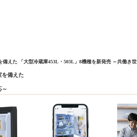
凍室を備えた 「大型冷蔵庫453L・503L」8機種を新発売 ～共
室を備えた
応～