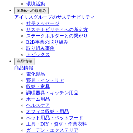
環境活動
SDGsへの取組み
アイリスグループのサステナビリティ
社長メッセージ
サステナビリティへの考え方
ステークホルダーとの繋がり
B2B事業の取り組み
取り組み事例
トピックス
商品情報
商品情報
電化製品
寝具・インテリア
収納・家具
調理器具・キッチン用品
ホーム用品
ヘルスケア
オフィス収納・用品
ペット用品・ペットフード
工具・DIY・資材・作業衣料
ガーデン・エクステリア