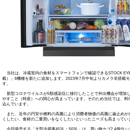
当社は、冷蔵室内の食材をスマートフォンで確認できるSTOCK E
載）」8機種を新たに追加します。2023年7月中旬よりカメラ非搭
す。
新型コロナウイルスが5類感染症に移行したことで外出機会が増加
やすこと（時産）への関心が高まっています。そのため当社では、料
込んでいます。
また、近年の円安や燃料の高騰により消費者物価の高騰に歯止めが
くしたい、食材の二重買いをなくしたいといったニーズも高まってい
今回発売する「大型冷蔵庫453L・503L」は、買い物カゴ2.4個分
※2