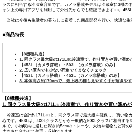
ラスに相当する冷凍室容量です。カメラ搭載モデルは冷蔵室に3機の
ォン上の専用アプリを利用して外出先からでも確認できます
。45
※3
当社は今後も生活者の暮らしに密着した商品開発を行い、快適な生
■商品特長
【8機種共通】
1. 同クラス最大級の171L
冷凍室で、作り置きや買い溜め
※1
【453L（カメラ搭載）・503L（カメラ搭載）のみ】
2. 広い庫内でも少ない死角でくまなくチェック
【453L（カメラ搭載）・453L（カメラ非搭載）のみ】
3. 本体高さ約170cmで、最上段の棚も見やすく手が届きや
【8機種共通】
1. 同クラス最大級の171L
冷凍室で、作り置きや買い溜めが
※1
冷凍室は合計約171L
と、同クラス帯で最大級を確保し、買い物カゴ
※1
心です。453Lは、400Lクラスながら一般的な500Lクラスに相
ルで、小物収納に適した深さ約5cmのトレーや、大物や箱物など背の
大きさに合わせて整理・収納できます。