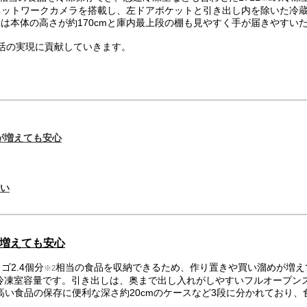
ネットワークカメラを搭載し、左ドアポケットと引き出し内を除いた冷
3Lは本体の高さが約170cmと庫内最上段の棚も見やすく手が届きやす
活の実現に貢献していきます。
が増えても安心
すい
増えても安心
2.4個分
相当の食品を収納できるため、作り置きや買い溜めが増え
※2
当する冷凍室容量です。引き出しは、奥まで出し入れがしやすいフルオープン
高い食品の保存に便利な深さ約20cmのケースなど3段に分かれており、