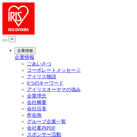
×
企業情報
企業情報
ごあいさつ
コーポレートメッセージ
アイリス物語
6つのキーワード
アイリスオーヤマの強み
企業理念
会社概要
会社沿革
所在地
グループ企業一覧
会社案内PDF
スポンサー活動