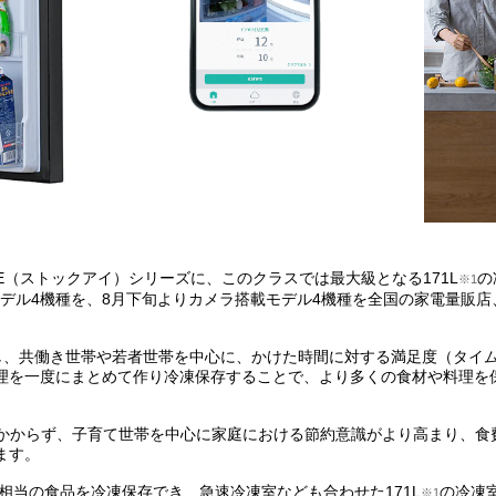
YE（ストックアイ）シリーズに、このクラスでは最大級となる171L
の
※1
載モデル4機種を、8月下旬よりカメラ搭載モデル4機種を全国の家電量販
し、共働き世帯や若者世帯を中心に、かけた時間に対する満足度（タイ
理を一度にまとめて作り冷凍保存することで、より多くの食材や料理を
かからず、子育て世帯を中心に家庭における節約意識がより高まり、食
ます。
相当の食品を冷凍保存でき、急速冷凍室なども合わせた171L
の冷凍室
※1