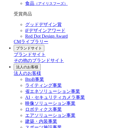
食品
（アイリスフーズ）
受賞商品
グッドデザイン賞
iFデザインアワード
Red Dot Design Award
CMライブラリー
ブランドサイト
ブランドサイト
その他のブランドサイト
法人のお客様
法人のお客様
BtoB事業
ライティング事業
省エネソリューション事業
AI・セキュリティカメラ事業
映像ソリューション事業
ロボティクス事業
エアソリューション事業
建築・内装事業
スポーツ施設事業