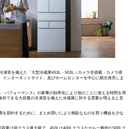
冷凍室を備えた「大型冷蔵庫453L・503L（カメラ非搭載・カメラ搭
店、インターネットサイト、及びホームセンターを中心に順次発売しま
ム・パフォーマンス）や家事の効率化により他のことに使える時間を増
保存できる大容量の冷凍室を備えた冷蔵庫に対する需要が増えると見
費を節約するために、まとめ買いにより無駄なものを買う機会を少な
容量は同クラス最大級で、453Lは400Lクラスながら一般的な500Lク