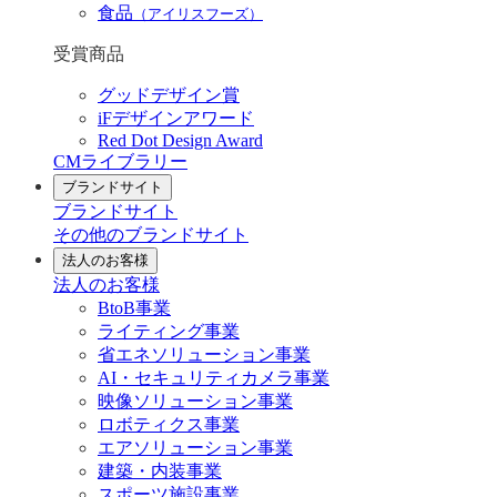
食品
（アイリスフーズ）
受賞商品
グッドデザイン賞
iFデザインアワード
Red Dot Design Award
CMライブラリー
ブランドサイト
ブランドサイト
その他のブランドサイト
法人のお客様
法人のお客様
BtoB事業
ライティング事業
省エネソリューション事業
AI・セキュリティカメラ事業
映像ソリューション事業
ロボティクス事業
エアソリューション事業
建築・内装事業
スポーツ施設事業