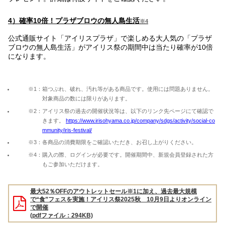
4）確率10倍！プラザブロウの無人島生活
※4
公式通販サイト「アイリスプラザ」で楽しめる大人気の「プラザ
ブロウの無人島生活」がアイリス祭の期間中は当たり確率が10倍
になります。
※1：箱つぶれ、破れ、汚れ等がある商品です。使用には問題ありません。
対象商品の数には限りがあります。
※2：アイリス祭の過去の開催状況等は、以下のリンク先ページにて確認で
きます。
https://www.irisohyama.co.jp/company/sdgs/activity/social-co
mmunity/iris-festival/
※3：各商品の消費期限をご確認いただき、お召し上がりください。
※4：購入の際、ログインが必要です。開催期間中、新規会員登録された方
もご参加いただけます。
最大52％OFFのアウトレットセール※1に加え、過去最大規模
で“食”フェスを実施！アイリス祭2025秋 10月9日よりオンライン
で開催
(pdfファイル：294KB)