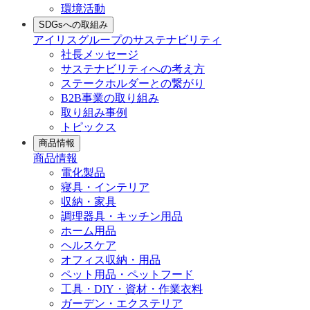
環境活動
SDGsへの取組み
アイリスグループのサステナビリティ
社長メッセージ
サステナビリティへの考え方
ステークホルダーとの繋がり
B2B事業の取り組み
取り組み事例
トピックス
商品情報
商品情報
電化製品
寝具・インテリア
収納・家具
調理器具・キッチン用品
ホーム用品
ヘルスケア
オフィス収納・用品
ペット用品・ペットフード
工具・DIY・資材・作業衣料
ガーデン・エクステリア