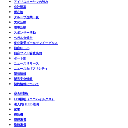
アイリスオーヤマの強み
会社沿革
所在地
グループ企業一覧
文化活動
環境活動
スポンサー活動
ベガルタ仙台
東北楽天ゴールデンイーグルス
仙台89ERS
仙台フィル管弦楽団
ボート部
ニュースリリース
ニュース&パブリシティ
新着情報
製品安全情報
契約情報について
商品情報
LED照明（エコハイルクス）
法人向けLED照明
家電
掃除機
調理家電
季節家電