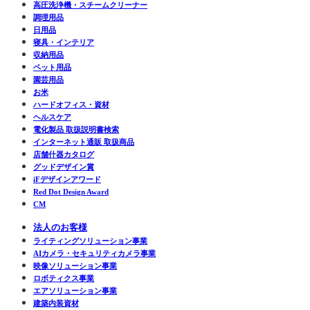
高圧洗浄機・スチームクリーナー
調理用品
日用品
寝具・インテリア
収納用品
ペット用品
園芸用品
お米
ハードオフィス・資材
ヘルスケア
電化製品 取扱説明書検索
インターネット通販 取扱商品
店舗什器カタログ
グッドデザイン賞
iFデザインアワード
Red Dot Design Award
CM
法人のお客様
ライティングソリューション事業
AIカメラ・セキュリティカメラ事業
映像ソリューション事業
ロボティクス事業
エアソリューション事業
建築内装資材