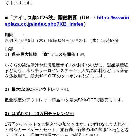
てまいります。
■「アイリス祭2025秋」開催概要（URL：
https://www.iri
splaza.co.jp/index.php?KB=irisfes
）
期間 ：
2025年10月9日（木）16時00分～10月22日（水）15時59分
内容 ：
1）過去最大規模 ”食”フェスを開催！
※3
いくらの醤油漬けや北海道産ボイルおおずわいがに、愛媛県産紅
まどんな、米沢牛サーロインステーキ、人気の飲料など目玉商品
を多数用意。最大40％OFFのクーポンも配布します。
2）最大52％OFFアウトレット
※1
数量限定のアウトレット商品
を最大52％OFFで販売します。
※1
3）はずれなし！1万円チャレンジ
※4
1万円のチケットをご購入で参加できます。はずれなしで人気ゲー
ム機やカードゲームセット、旅行券、新米の和の輝き15kgなどを
プレゼント。詳細は特設サイトをご確認ください。