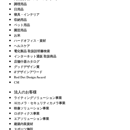
調理用品
日用品
寝具・インテリア
収納用品
ペット用品
園芸用品
お米
ハードオフィス・資材
ヘルスケア
電化製品 取扱説明書検索
インターネット通販 取扱商品
店舗什器カタログ
グッドデザイン賞
iFデザインアワード
Red Dot Design Award
CM
法人のお客様
ライティングソリューション事業
AIカメラ・セキュリティカメラ事業
映像ソリューション事業
ロボティクス事業
エアソリューション事業
建築内装資材
スポーツ施設