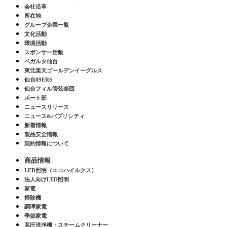
会社沿革
所在地
グループ企業一覧
文化活動
環境活動
スポンサー活動
ベガルタ仙台
東北楽天ゴールデンイーグルス
仙台89ERS
仙台フィル管弦楽団
ボート部
ニュースリリース
ニュース&パブリシティ
新着情報
製品安全情報
契約情報について
商品情報
LED照明（エコハイルクス）
法人向けLED照明
家電
掃除機
調理家電
季節家電
高圧洗浄機・スチームクリーナー