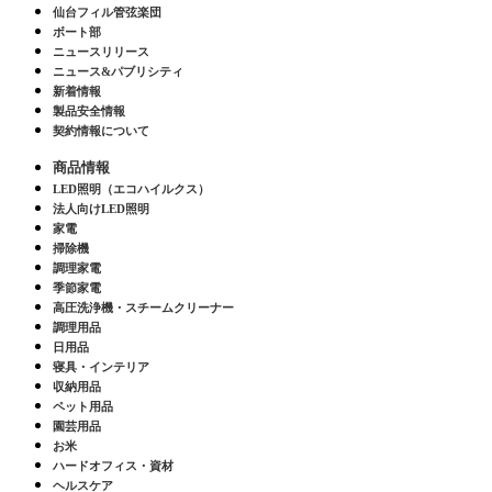
仙台フィル管弦楽団
ボート部
ニュースリリース
ニュース&パブリシティ
新着情報
製品安全情報
契約情報について
商品情報
LED照明（エコハイルクス）
法人向けLED照明
家電
掃除機
調理家電
季節家電
高圧洗浄機・スチームクリーナー
調理用品
日用品
寝具・インテリア
収納用品
ペット用品
園芸用品
お米
ハードオフィス・資材
ヘルスケア