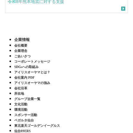
令和8年熊本地震に対する支援
企業情報
会社概要
企業理念
ごあいさつ
コーポレートメッセージ
SDGsへの取組み
アイリスオーヤマとは？
会社案内 PDF
アイリスオーヤマの強み
会社沿革
所在地
グループ企業一覧
文化活動
環境活動
スポンサー活動
ベガルタ仙台
東北楽天ゴールデンイーグルス
仙台89ERS