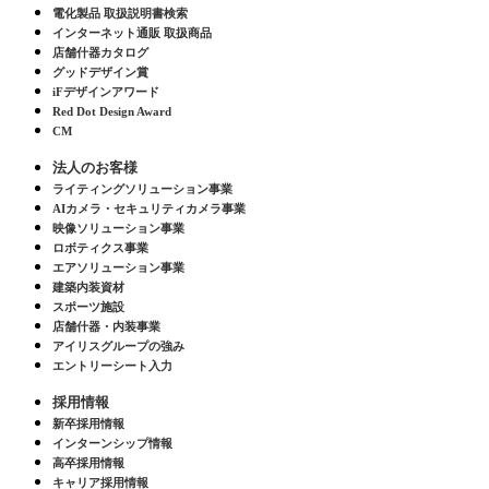
電化製品 取扱説明書検索
インターネット通販 取扱商品
店舗什器カタログ
グッドデザイン賞
iFデザインアワード
Red Dot Design Award
CM
法人のお客様
ライティングソリューション事業
AIカメラ・セキュリティカメラ事業
映像ソリューション事業
ロボティクス事業
エアソリューション事業
建築内装資材
スポーツ施設
店舗什器・内装事業
アイリスグループの強み
エントリーシート入力
採用情報
新卒採用情報
インターンシップ情報
高卒採用情報
キャリア採用情報