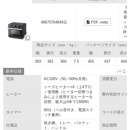
外
装
脂
ッキ
4967576484411
PDF
(4MB)
ス
鉄線
ー
商品サイズ（mm ・kg ）
パッケージサイズ（mm）
幅
奥行
高さ
重量
幅
奥行
高さ
383
381
360
7.5
455
437
444
基本仕様
AC100V（50／60Hz共用）
電源
消費電力
シーズヒーター×6（上4下2）
／使用数（ヒーター切替つま
ヒーター
庫内有効サイズ
みにより使用するヒーターを
切替、最大は4本で1300W）
60分（ベル音付き、電源スイ
タイマー
コードの長さ
ッチ兼用）
焼き網、トレー、バスケッ
付属品
保証期間
ト、ハンドル