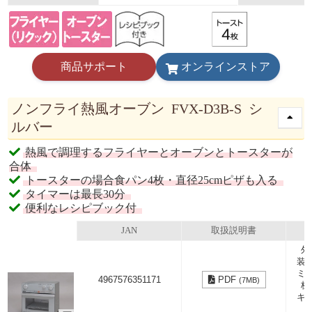
商品サポート
オンラインストア
ノンフライ熱風オーブン FVX-D3B-S シ
ルバー
熱風で調理するフライヤーとオーブンとトースターが
合体
トースターの場合食パン4枚・直径25cmピザも入る
タイマーは最長30分
便利なレシピブック付
JAN
取扱説明書
外
装
ミ
4967576351171
PDF
(7MB)
板
キ