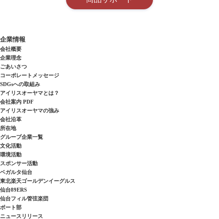
企業情報
会社概要
企業理念
ごあいさつ
コーポレートメッセージ
SDGsへの取組み
アイリスオーヤマとは？
会社案内 PDF
アイリスオーヤマの強み
会社沿革
所在地
グループ企業一覧
文化活動
環境活動
スポンサー活動
ベガルタ仙台
東北楽天ゴールデンイーグルス
仙台89ERS
仙台フィル管弦楽団
ボート部
ニュースリリース