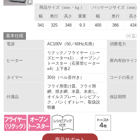
商品サイズ（mm ・kg ）
パッケージサイズ（mm）
幅
奥行
高さ
重量
幅
奥行
高さ
341
325
348
9.3
400
386
434
基本仕様
AC100V（50／60Hz共用）
電源
消費電力
リクック／フライヤー（シー
ズヒーターx1）、オーブン／
ヒーター
庫内有効サイズ
トースター（石英管ヒーター
x4）上下各2
30分（ベル音付き）
タイマー
コードの長さ
フライ用受け皿、フライ用
網、焼き網、水皿、水差し、
オイルスプレー、レシピブッ
付属品
保証期間
ク、パンくずトレー、取扱説
明書
商品サポート