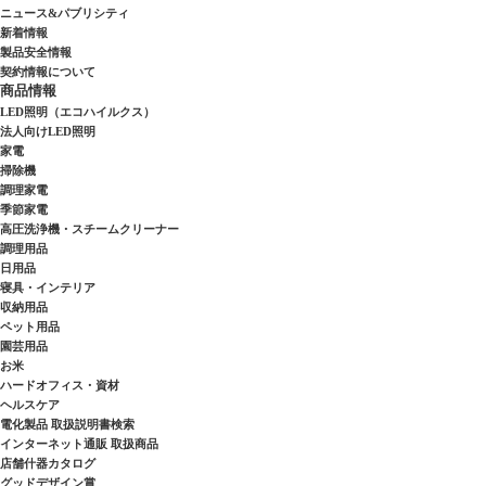
ニュース&パブリシティ
新着情報
製品安全情報
契約情報について
商品情報
LED照明（エコハイルクス）
法人向けLED照明
家電
掃除機
調理家電
季節家電
高圧洗浄機・スチームクリーナー
調理用品
日用品
寝具・インテリア
収納用品
ペット用品
園芸用品
お米
ハードオフィス・資材
ヘルスケア
電化製品 取扱説明書検索
インターネット通販 取扱商品
店舗什器カタログ
グッドデザイン賞