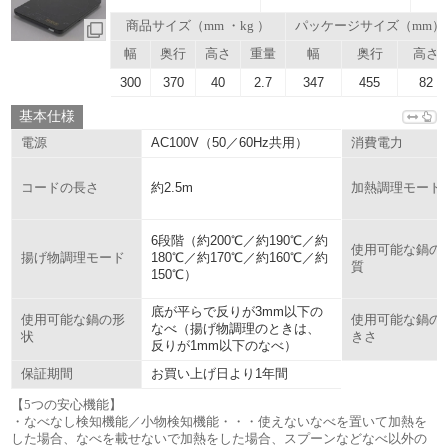
商品サイズ（mm ・kg ）
パッケージサイズ（mm）
幅
奥行
高さ
重量
幅
奥行
高さ
300
370
40
2.7
347
455
82
基本仕様
AC100V（50／60Hz共用）
電源
消費電力
約2.5m
コードの長さ
加熱調理モード
6段階（約200℃／約190℃／約
使用可能な鍋の
180℃／約170℃／約160℃／約
揚げ物調理モード
質
150℃）
底が平らで反りが3mm以下の
使用可能な鍋の形
使用可能な鍋の
なべ（揚げ物調理のときは、
状
きさ
反りが1mm以下のなべ）
お買い上げ日より1年間
保証期間
【5つの安心機能】
・なべなし検知機能／小物検知機能・・・使えないなべを置いて加熱を
した場合、なべを載せないで加熱をした場合、スプーンなどなべ以外の