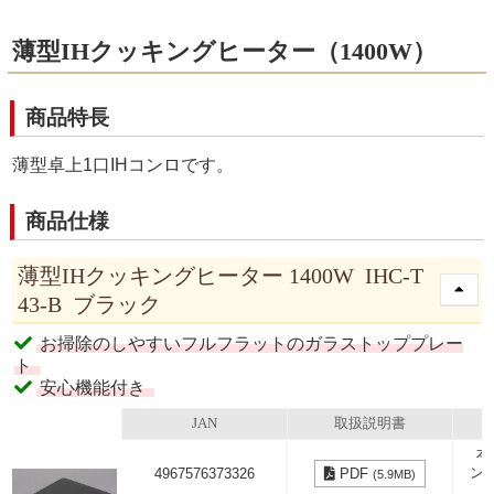
薄型IHクッキングヒーター（1400W）
商品特長
薄型卓上1口IHコンロです。
商品仕様
薄型IHクッキングヒーター 1400W IHC-T
43-B ブラック
お掃除のしやすいフルフラットのガラストッププレー
ト
安心機能付き
JAN
取扱説明書
本
ン
4967576373326
PDF
(5.9MB)