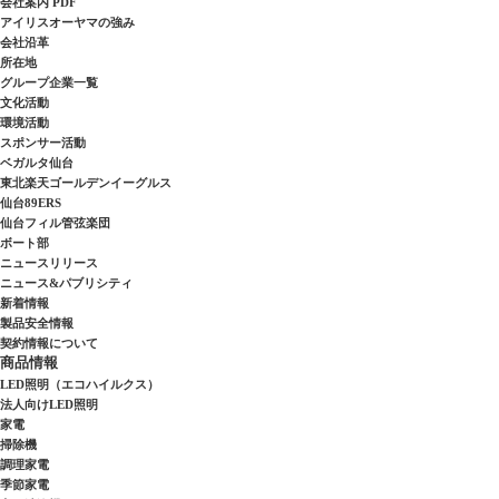
会社案内 PDF
アイリスオーヤマの強み
会社沿革
所在地
グループ企業一覧
文化活動
環境活動
スポンサー活動
ベガルタ仙台
東北楽天ゴールデンイーグルス
仙台89ERS
仙台フィル管弦楽団
ボート部
ニュースリリース
ニュース&パブリシティ
新着情報
製品安全情報
契約情報について
商品情報
LED照明（エコハイルクス）
法人向けLED照明
家電
掃除機
調理家電
季節家電