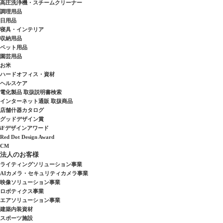
高圧洗浄機・スチームクリーナー
調理用品
日用品
寝具・インテリア
収納用品
ペット用品
園芸用品
お米
ハードオフィス・資材
ヘルスケア
電化製品 取扱説明書検索
インターネット通販 取扱商品
店舗什器カタログ
グッドデザイン賞
iFデザインアワード
Red Dot Design Award
CM
法人のお客様
ライティングソリューション事業
AIカメラ・セキュリティカメラ事業
映像ソリューション事業
ロボティクス事業
エアソリューション事業
建築内装資材
スポーツ施設