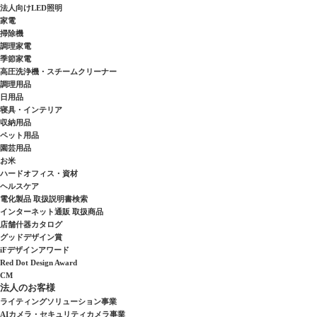
法人向けLED照明
家電
掃除機
調理家電
季節家電
高圧洗浄機・スチームクリーナー
調理用品
日用品
寝具・インテリア
収納用品
ペット用品
園芸用品
お米
ハードオフィス・資材
ヘルスケア
電化製品 取扱説明書検索
インターネット通販 取扱商品
店舗什器カタログ
グッドデザイン賞
iFデザインアワード
Red Dot Design Award
CM
法人のお客様
ライティングソリューション事業
AIカメラ・セキュリティカメラ事業