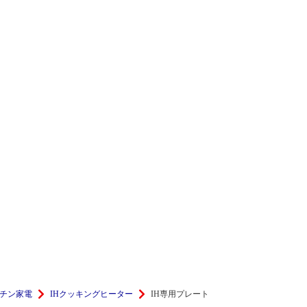
チン家電
IHクッキングヒーター
IH専用プレート