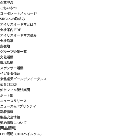
企業理念
ごあいさつ
コーポレートメッセージ
SDGsへの取組み
アイリスオーヤマとは？
会社案内 PDF
アイリスオーヤマの強み
会社沿革
所在地
グループ企業一覧
文化活動
環境活動
スポンサー活動
ベガルタ仙台
東北楽天ゴールデンイーグルス
仙台89ERS
仙台フィル管弦楽団
ボート部
ニュースリリース
ニュース&パブリシティ
新着情報
製品安全情報
契約情報について
商品情報
LED照明（エコハイルクス）