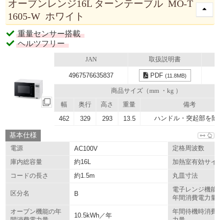
オーブンレンジ16L ターンテーブル MO-T
1605-W ホワイト
重量センサー搭載
ヘルツフリー
JAN
取扱説明書
4967576635837
PDF
(11.8MB)
商品サイズ（mm ・kg ）
幅
奥行
高さ
重量
備考
ハンドル・突起部を除
462
329
293
13.5
基本仕様
電源
AC100V
定格周波数
約16L
庫内総容量
加熱室有効サイ
約1.5m
コードの長さ
丸皿寸法
電子レンジ機能
区分名
B
年間消費電力量
オーブン機能の年
年間待機時消費
10.5kWh／年
間消費電力量
力量