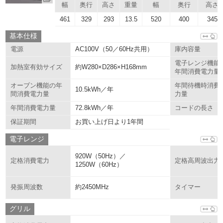
幅
奥行
高さ
重量
幅
奥行
高さ
461
329
293
13.5
520
400
345
基本仕様
AC100V（50／60Hz共用）
電源
庫内容量
電子レンジ機能
約W280×D286×H168mm
加熱室有効サイズ
年間消費電力量
オーブン機能の年
年間待機時消費
10.5kWh／年
間消費電力量
力量
72.8kWh／年
年間消費電力量
コードの長さ
お買い上げ日より1年間
保証期間
電子レンジ
920W（50Hz）／
定格消費電力
定格高周波出力
1250W（60Hz）
約2450MHz
発振周波数
タイマー
グリル