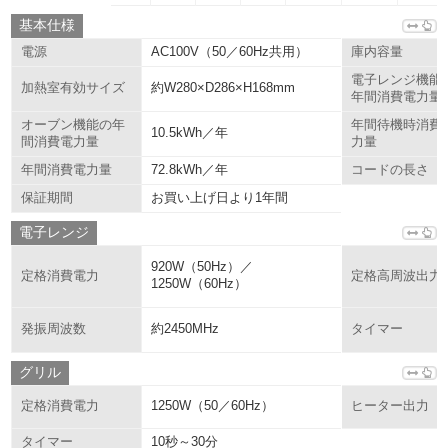
基本仕様
AC100V（50／60Hz共用）
電源
庫内容量
電子レンジ機能
約W280×D286×H168mm
加熱室有効サイズ
年間消費電力量
オーブン機能の年
年間待機時消費
10.5kWh／年
間消費電力量
力量
72.8kWh／年
年間消費電力量
コードの長さ
お買い上げ日より1年間
保証期間
電子レンジ
920W（50Hz）／
定格消費電力
定格高周波出力
1250W（60Hz）
約2450MHz
発振周波数
タイマー
グリル
1250W（50／60Hz）
定格消費電力
ヒーター出力
10秒～30分
タイマー