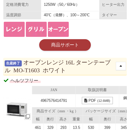
1250W（50／60Hz）
定格消費電力
ヒーター出力
40℃（発酵）、100～200℃
温度調節
タイマー
商品サポート
オーブンレンジ 16L ターンテーブ
生産終了
ル MO-T1603 ホワイト
ヘルツフリー
JAN
取扱説明書
鋼
4967576414791
PDF
(12.6MB)
商品サイズ（mm ・kg ）
パッケージサイズ（mm）
幅
奥行
高さ
重量
幅
奥行
高さ
461
329
293
13.5
530
399
345