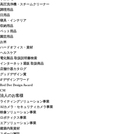
高圧洗浄機・スチームクリーナー
調理用品
日用品
寝具・インテリア
収納用品
ペット用品
園芸用品
お米
ハードオフィス・資材
ヘルスケア
電化製品 取扱説明書検索
インターネット通販 取扱商品
店舗什器カタログ
グッドデザイン賞
iFデザインアワード
Red Dot Design Award
CM
法人のお客様
ライティングソリューション事業
AIカメラ・セキュリティカメラ事業
映像ソリューション事業
ロボティクス事業
エアソリューション事業
建築内装資材
スポーツ施設