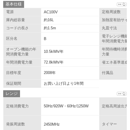
基本仕様
電源
AC100V
定格周波数
約16L
庫内総容量
加熱室有効サイ
約1.5m
コードの長さ
丸皿寸法
電子レンジ機能
区分名
B
年間消費電力量
オーブン機能の年
年間待機時消費
10.5kWh/年
間消費電力量
力量
72.8kWh/年
年間消費電力量
省エネ基準達成
2008年
目標年度
付属品
お買い上げ日より1年間
保証期間
レンジ
50Hz/920W・60Hz/1250W
定格消費電力
定格高周波出力
発振周波数
2450MHz
タイマー