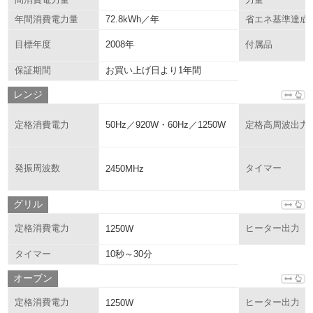
72.8kWh／年
年間消費電力量
省エネ基準達成
2008年
目標年度
付属品
お買い上げ日より1年間
保証期間
レンジ
50Hz／920W・60Hz／1250W
定格消費電力
定格高周波出力
発振周波数
2450MHz
タイマー
グリル
定格消費電力
1250W
ヒーター出力
10秒～30分
タイマー
オーブン
定格消費電力
1250W
ヒーター出力