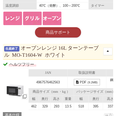
40℃（発酵）、100～200℃
温度調節
タイマー
商品サポート
オーブンレンジ 16L ターンテーブ
生産終了
ル MO-T1604-W ホワイト
ヘルツフリー
JAN
取扱説明書
鋼
4967576462563
PDF
(9.2MB)
商品サイズ（mm ・kg ）
パッケージサイズ（mm）
幅
奥行
高さ
重量
幅
奥行
高さ
462
329
293
13.5
518
395
337
基本仕様