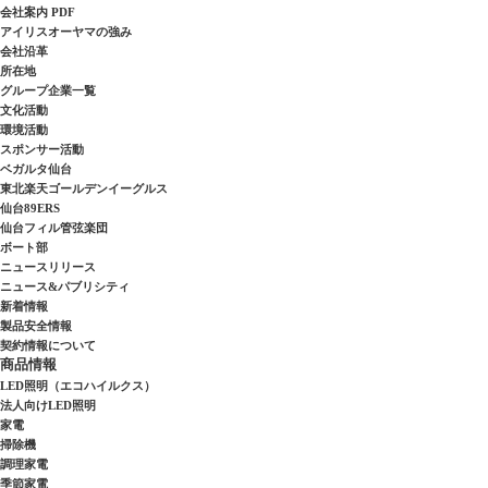
会社案内 PDF
アイリスオーヤマの強み
会社沿革
所在地
グループ企業一覧
文化活動
環境活動
スポンサー活動
ベガルタ仙台
東北楽天ゴールデンイーグルス
仙台89ERS
仙台フィル管弦楽団
ボート部
ニュースリリース
ニュース&パブリシティ
新着情報
製品安全情報
契約情報について
商品情報
LED照明（エコハイルクス）
法人向けLED照明
家電
掃除機
調理家電
季節家電