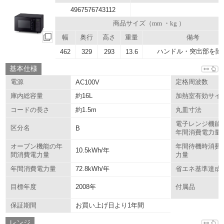
4967576743112
商品サイズ（mm ・kg ）
幅
奥行
高さ
重量
備考
ハンドル・突出部を除
462
329
293
13.6
基本仕様
電源
AC100V
定格周波数
約16L
庫内総容量
加熱室有効サイ
約1.5m
コードの長さ
丸皿寸法
電子レンジ機能
区分名
B
年間消費電力量
オーブン機能の年
年間待機時消費
10.5kWh/年
間消費電力量
力量
72.8kWh/年
年間消費電力量
省エネ基準達成
2008年
目標年度
付属品
お買い上げ日より1年間
保証期間
レンジ