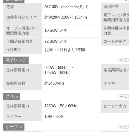
AC100V（50／60Hz共用）
電源
庫内容量
電子レンジ機能
約W280×D286×H168mm
加熱室有効サイズ
年間消費電力量
オーブン機能の年
年間待機時消費
10.5kWh／年
間消費電力量
力量
72.8kWh／年
年間消費電力量
コードの長さ
お買い上げ日より1年間
保証期間
電子レンジ
920W（50Hz）・
定格消費電力
定格高周波出力
1250W（60Hz）
約2450MHz
発振周波数
タイマー
グリル
1250W（50／60Hz）
定格消費電力
ヒーター出力
10秒～30分
タイマー
オーブン