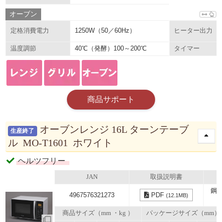
オーブン
1250W（50／60Hz）
定格消費電力
ヒーター出力
40℃（発酵）100～200℃
温度調節
タイマー
商品サポート
オーブンレンジ 16L ターンテーブ
生産終了
ル MO-T1601 ホワイト
ヘルツフリー
JAN
取扱説明書
鋼
4967576321273
PDF
(12.1MB)
商品サイズ（mm ・kg ）
パッケージサイズ（mm）