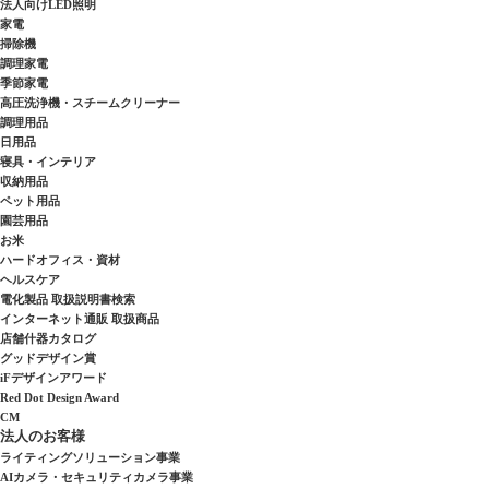
法人向けLED照明
家電
掃除機
調理家電
季節家電
高圧洗浄機・スチームクリーナー
調理用品
日用品
寝具・インテリア
収納用品
ペット用品
園芸用品
お米
ハードオフィス・資材
ヘルスケア
電化製品 取扱説明書検索
インターネット通販 取扱商品
店舗什器カタログ
グッドデザイン賞
iFデザインアワード
Red Dot Design Award
CM
法人のお客様
ライティングソリューション事業
AIカメラ・セキュリティカメラ事業