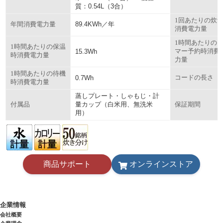
質：0.54L（3合）
1回あたりの炊
89.4KWh／年
年間消費電力量
消費電力量
1時間あたりの
1時間あたりの保温
15.3Wh
マー予約時消費
時消費電力量
力量
1時間あたりの待機
0.7Wh
コードの長さ
時消費電力量
蒸しプレート・しゃもじ・計
量カップ（白米用、無洗米
付属品
保証期間
用）
商品サポート
オンラインストア
企業情報
会社概要