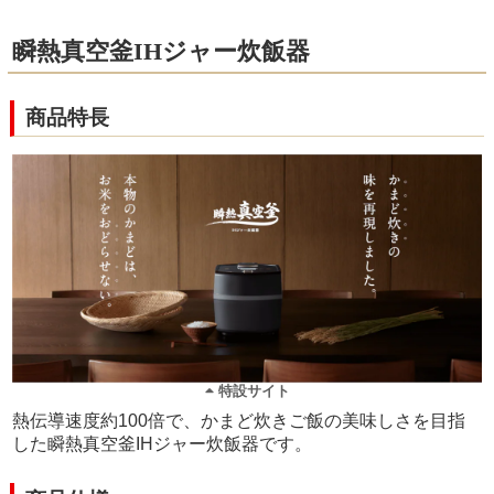
瞬熱真空釜IHジャー炊飯器
商品特長
特設サイト
熱伝導速度約100倍で、かまど炊きご飯の美味しさを目指
した瞬熱真空釜IHジャー炊飯器です。