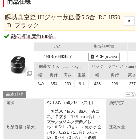
商品仕様
瞬熱真空釜 IHジャー炊飯器5.5合 RC-IF50
-B ブラック
熱伝導速度約100倍
JAN
取扱説明書
4967576493857
PDF
(9.3MB)
商品サイズ（mm ・kg ）
パッケージサイズ（mm）
幅
奥行
高さ
重量
幅
奥行
高さ
249
353
239
6.1
423
296
277
基本仕様
AC100V（50／60Hz共用）
電源
消費電力
・無洗米／白米／新米／省エ
ネ／早炊き：1.0L（5.5合） ・
玄米／炊込み／麦飯／おこ
わ：0.54L（3合） ・おかゆ 全
炊飯容量（最大）
蒸発水量
がゆ：0.27L（1.5合）5ぶが
ゆ：0.09L（0.5合） ・低糖