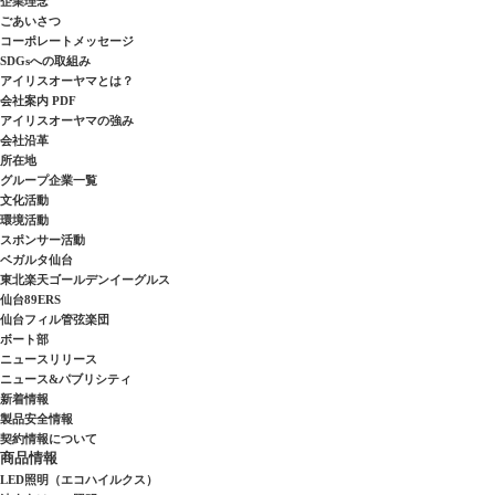
企業理念
ごあいさつ
コーポレートメッセージ
SDGsへの取組み
アイリスオーヤマとは？
会社案内 PDF
アイリスオーヤマの強み
会社沿革
所在地
グループ企業一覧
文化活動
環境活動
スポンサー活動
ベガルタ仙台
東北楽天ゴールデンイーグルス
仙台89ERS
仙台フィル管弦楽団
ボート部
ニュースリリース
ニュース&パブリシティ
新着情報
製品安全情報
契約情報について
商品情報
LED照明（エコハイルクス）