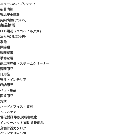
ニュース&パブリシティ
新着情報
製品安全情報
契約情報について
商品情報
LED照明（エコハイルクス）
法人向けLED照明
家電
掃除機
調理家電
季節家電
高圧洗浄機・スチームクリーナー
調理用品
日用品
寝具・インテリア
収納用品
ペット用品
園芸用品
お米
ハードオフィス・資材
ヘルスケア
電化製品 取扱説明書検索
インターネット通販 取扱商品
店舗什器カタログ
グッドデザイン賞