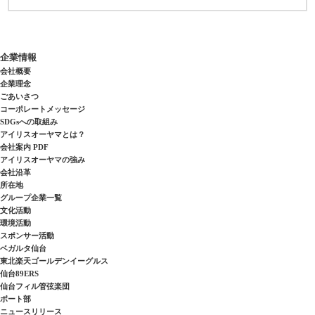
企業情報
会社概要
企業理念
ごあいさつ
コーポレートメッセージ
SDGsへの取組み
アイリスオーヤマとは？
会社案内 PDF
アイリスオーヤマの強み
会社沿革
所在地
グループ企業一覧
文化活動
環境活動
スポンサー活動
ベガルタ仙台
東北楽天ゴールデンイーグルス
仙台89ERS
仙台フィル管弦楽団
ボート部
ニュースリリース