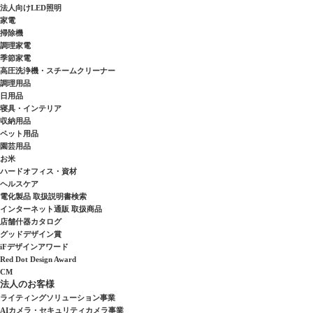
法人向けLED照明
家電
掃除機
調理家電
季節家電
高圧洗浄機・スチームクリーナー
調理用品
日用品
寝具・インテリア
収納用品
ペット用品
園芸用品
お米
ハードオフィス・資材
ヘルスケア
電化製品 取扱説明書検索
インターネット通販 取扱商品
店舗什器カタログ
グッドデザイン賞
iFデザインアワード
Red Dot Design Award
CM
法人のお客様
ライティングソリューション事業
AIカメラ・セキュリティカメラ事業