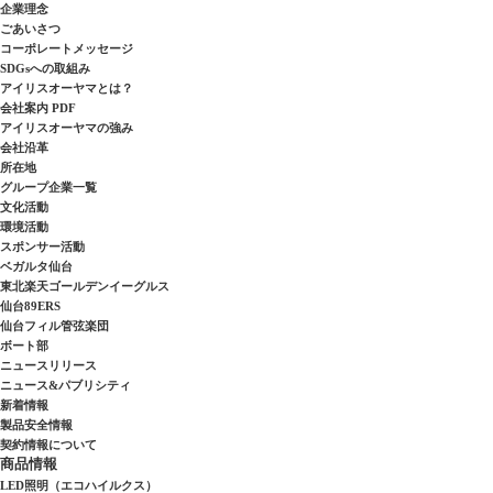
企業理念
ごあいさつ
コーポレートメッセージ
SDGsへの取組み
アイリスオーヤマとは？
会社案内 PDF
アイリスオーヤマの強み
会社沿革
所在地
グループ企業一覧
文化活動
環境活動
スポンサー活動
ベガルタ仙台
東北楽天ゴールデンイーグルス
仙台89ERS
仙台フィル管弦楽団
ボート部
ニュースリリース
ニュース&パブリシティ
新着情報
製品安全情報
契約情報について
商品情報
LED照明（エコハイルクス）