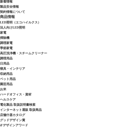
新着情報
製品安全情報
契約情報について
商品情報
LED照明（エコハイルクス）
法人向けLED照明
家電
掃除機
調理家電
季節家電
高圧洗浄機・スチームクリーナー
調理用品
日用品
寝具・インテリア
収納用品
ペット用品
園芸用品
お米
ハードオフィス・資材
ヘルスケア
電化製品 取扱説明書検索
インターネット通販 取扱商品
店舗什器カタログ
グッドデザイン賞
iFデザインアワード