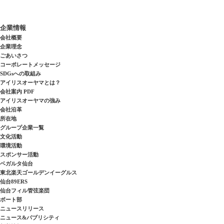
企業情報
会社概要
企業理念
ごあいさつ
コーポレートメッセージ
SDGsへの取組み
アイリスオーヤマとは？
会社案内 PDF
アイリスオーヤマの強み
会社沿革
所在地
グループ企業一覧
文化活動
環境活動
スポンサー活動
ベガルタ仙台
東北楽天ゴールデンイーグルス
仙台89ERS
仙台フィル管弦楽団
ボート部
ニュースリリース
ニュース&パブリシティ