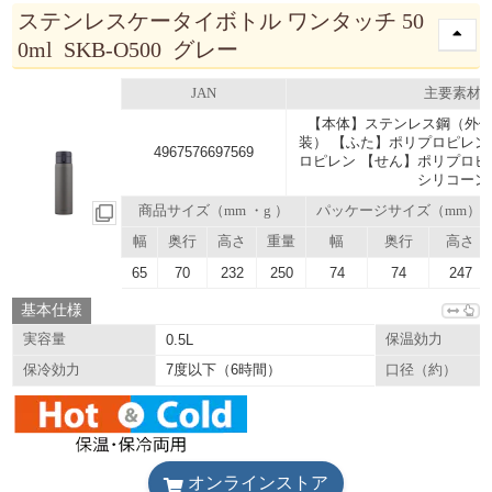
ステンレスケータイボトル ワンタッチ 50
0ml SKB-O500 グレー
JAN
主要素材
【本体】ステンレス鋼（外側
装） 【ふた】ポリプロピレン
4967576697569
ロピレン 【せん】ポリプロピ
シリコーン
商品サイズ（mm ・g ）
パッケージサイズ（mm）
幅
奥行
高さ
重量
幅
奥行
高さ
65
70
232
250
74
74
247
基本仕様
実容量
0.5L
保温効力
7度以下（6時間）
保冷効力
口径（約）
オンラインストア