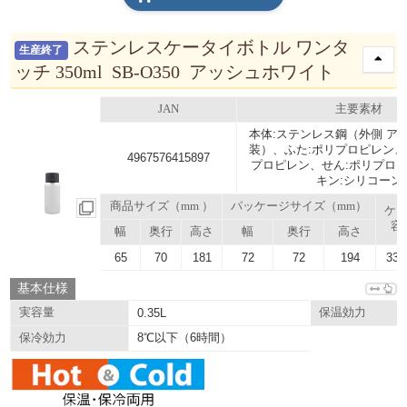
ステンレスケータイボトル ワンタ
生産終了
ッチ 350ml SB-O350 アッシュホワイト
JAN
主要素材
本体:ステンレス鋼（外側 ア
装）、ふた:ポリプロピレン、
4967576415897
プロピレン、せん:ポリプロ
キン:シリコーン
商品サイズ（mm ）
パッケージサイズ（mm）
ケ
容
幅
奥行
高さ
幅
奥行
高さ
65
70
181
72
72
194
33.
基本仕様
実容量
0.35L
保温効力
8℃以下（6時間）
保冷効力