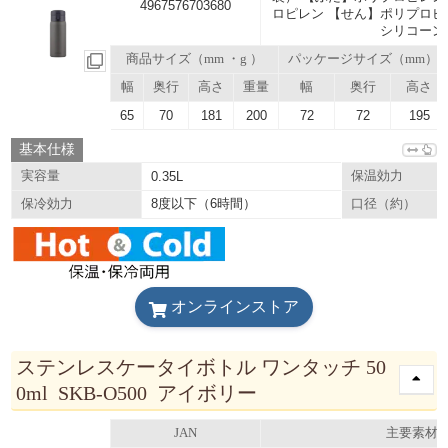
4967576703680
ロピレン 【せん】ポリプロピ
シリコーン
商品サイズ（mm ・g ）
パッケージサイズ（mm）
幅
奥行
高さ
重量
幅
奥行
高さ
65
70
181
200
72
72
195
基本仕様
実容量
0.35L
保温効力
8度以下（6時間）
保冷効力
口径（約）
オンラインストア
ステンレスケータイボトル ワンタッチ 50
0ml SKB-O500 アイボリー
JAN
主要素材