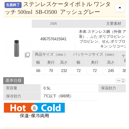
ステンレスケータイボトル ワンタ
生産終了
ッチ 500ml SB-O500 アッシュグレー
JAN
主要素材
本体:ステンレス鋼（外側 ア
装）、ふた:ポリプロピレン、
4967576415941
プロピレン、せん:ポリプロ
キン:シリコーン
商品サイズ（mm ）
パッケージサイズ（mm）
ケ
容
幅
奥行
高さ
幅
奥行
高さ
66
70
232
72
72
245
38.
基本仕様
実容量
0.5L
保温効力
7℃以下（6時間）
保冷効力