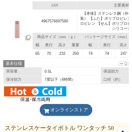
JAN
主要素材
【本体】ステンレス鋼（外側
装） 【ふた】ポリプロピレン
4967576697590
ロピレン 【せん】ポリプロピ
シリコーン
商品サイズ（mm ・g ）
パッケージサイズ（mm）
幅
奥行
高さ
重量
幅
奥行
高さ
65
70
232
250
74
74
247
基本仕様
実容量
0.5L
保温効力
7度以下（6時間）
保冷効力
口径（約）
オンラインストア
ステンレスケータイボトル ワンタッチ 50