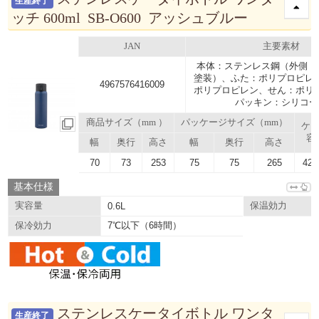
生産終了
ッチ 600ml SB-O600 アッシュブルー
JAN
主要素材
本体：ステンレス鋼（外側 
塗装）、ふた：ポリプロピレ
4967576416009
ポリプロピレン、せん：ポリ
パッキン：シリコー
商品サイズ（mm ）
パッケージサイズ（mm）
ケ
容
幅
奥行
高さ
幅
奥行
高さ
70
73
253
75
75
265
42.
基本仕様
実容量
0.6L
保温効力
7℃以下（6時間）
保冷効力
ステンレスケータイボトル ワンタ
生産終了