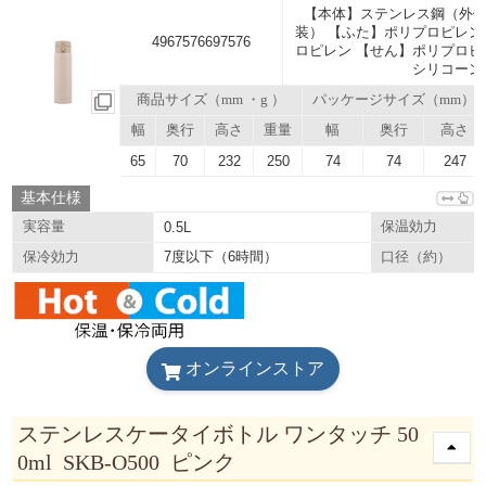
【本体】ステンレス鋼（外側
装） 【ふた】ポリプロピレン
4967576697576
ロピレン 【せん】ポリプロピ
シリコーン
商品サイズ（mm ・g ）
パッケージサイズ（mm）
幅
奥行
高さ
重量
幅
奥行
高さ
65
70
232
250
74
74
247
基本仕様
実容量
0.5L
保温効力
7度以下（6時間）
保冷効力
口径（約）
オンラインストア
ステンレスケータイボトル ワンタッチ 50
0ml SKB-O500 ピンク