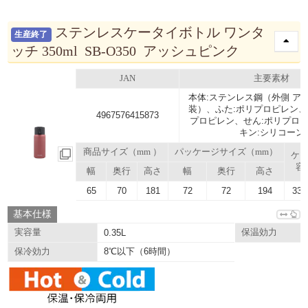
ステンレスケータイボトル ワンタ
生産終了
ッチ 350ml SB-O350 アッシュピンク
JAN
主要素材
本体:ステンレス鋼（外側 ア
装）、ふた:ポリプロピレン、
4967576415873
プロピレン、せん:ポリプロ
キン:シリコーン
商品サイズ（mm ）
パッケージサイズ（mm）
ケ
容
幅
奥行
高さ
幅
奥行
高さ
65
70
181
72
72
194
33.
基本仕様
実容量
0.35L
保温効力
8℃以下（6時間）
保冷効力