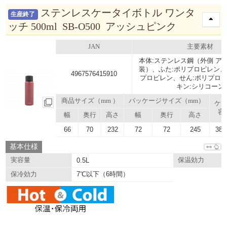
ステンレスケータイボトル ワンタ
生産終了
ッチ 500ml SB-O500 アッシュピンク
JAN
主要素材
本体:ステンレス鋼（外側 ア
装）、ふた:ポリプロピレン、
4967576415910
プロピレン、せん:ポリプロ
キン:シリコーン
商品サイズ（mm ）
パッケージサイズ（mm）
ケ
容
幅
奥行
高さ
幅
奥行
高さ
66
70
232
72
72
245
38.
基本仕様
実容量
0.5L
保温効力
7℃以下（6時間）
保冷効力