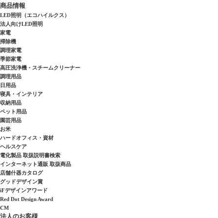
商品情報
LED照明（エコハイルクス）
法人向けLED照明
家電
掃除機
調理家電
季節家電
高圧洗浄機・スチームクリーナー
調理用品
日用品
寝具・インテリア
収納用品
ペット用品
園芸用品
お米
ハードオフィス・資材
ヘルスケア
電化製品 取扱説明書検索
インターネット通販 取扱商品
店舗什器カタログ
グッドデザイン賞
iFデザインアワード
Red Dot Design Award
CM
法人のお客様