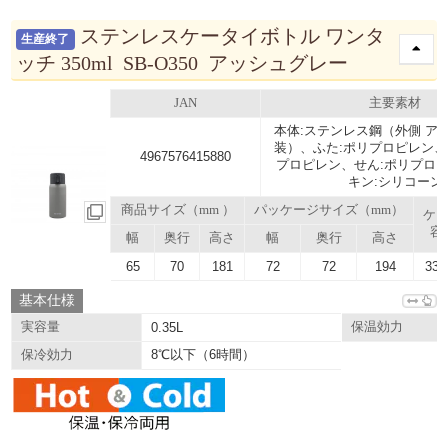
ステンレスケータイボトル ワンタ
生産終了
ッチ 350ml SB-O350 アッシュグレー
JAN
主要素材
本体:ステンレス鋼（外側 ア
装）、ふた:ポリプロピレン、
4967576415880
プロピレン、せん:ポリプロ
キン:シリコーン
商品サイズ（mm ）
パッケージサイズ（mm）
ケ
容
幅
奥行
高さ
幅
奥行
高さ
65
70
181
72
72
194
33.
基本仕様
実容量
0.35L
保温効力
8℃以下（6時間）
保冷効力