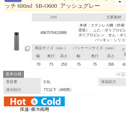
ッチ 600ml SB-O600 アッシュグレー
JAN
主要素材
本体：ステンレス鋼（外側 
塗装）、ふた：ポリプロピレ
4967576415989
ポリプロピレン、せん：ポリ
パッキン：シリコー
商品サイズ（mm ）
パッケージサイズ（mm）
ケ
容
幅
奥行
高さ
幅
奥行
高さ
70
73
253
75
75
265
42.
基本仕様
実容量
0.6L
保温効力
7℃以下（6時間）
保冷効力