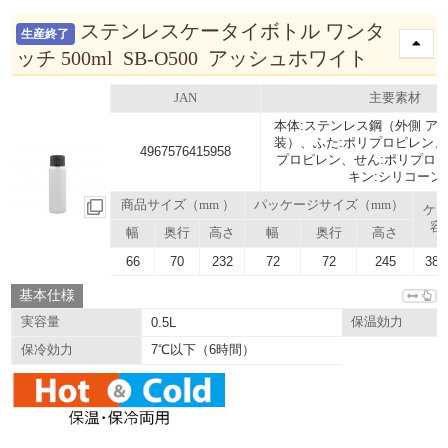
ステンレスケータイボトル ワンタ
生産終了
ッチ 500ml SB-O500 アッシュホワイト
JAN
主要素材
本体:ステンレス鋼（外側 ア
装）、ふた:ポリプロピレン、
4967576415958
プロピレン、せん:ポリプロ
キン:シリコーン
商品サイズ（mm ）
パッケージサイズ（mm）
ケ
容
幅
奥行
高さ
幅
奥行
高さ
66
70
232
72
72
245
38.
基本仕様
実容量
0.5L
保温効力
7℃以下（6時間）
保冷効力