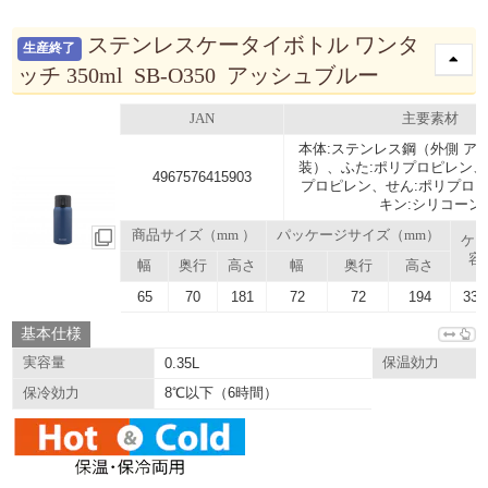
ステンレスケータイボトル ワンタ
生産終了
ッチ 350ml SB-O350 アッシュブルー
JAN
主要素材
本体:ステンレス鋼（外側 ア
装）、ふた:ポリプロピレン、
4967576415903
プロピレン、せん:ポリプロ
キン:シリコーン
商品サイズ（mm ）
パッケージサイズ（mm）
ケ
容
幅
奥行
高さ
幅
奥行
高さ
65
70
181
72
72
194
33.
基本仕様
実容量
0.35L
保温効力
8℃以下（6時間）
保冷効力