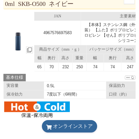
0ml SKB-O500 ネイビー
JAN
主要素材
【本体】ステンレス鋼（外側
装） 【ふた】ポリプロピレン
4967576697583
ロピレン 【せん】ポリプロピ
シリコーン
商品サイズ（mm ・g ）
パッケージサイズ（mm）
幅
奥行
高さ
重量
幅
奥行
高さ
65
70
232
250
74
74
247
基本仕様
実容量
0.5L
保温効力
7度以下（6時間）
保冷効力
口径（約）
オンラインストア