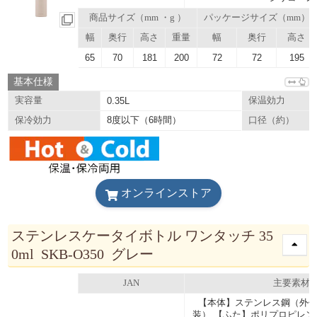
商品サイズ（mm ・g ）
パッケージサイズ（mm）
幅
奥行
高さ
重量
幅
奥行
高さ
65
70
181
200
72
72
195
基本仕様
実容量
0.35L
保温効力
8度以下（6時間）
保冷効力
口径（約）
オンラインストア
ステンレスケータイボトル ワンタッチ 35
0ml SKB-O350 グレー
JAN
主要素材
【本体】ステンレス鋼（外側
装） 【ふた】ポリプロピレン