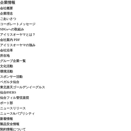
企業情報
会社概要
企業理念
ごあいさつ
コーポレートメッセージ
SDGsへの取組み
アイリスオーヤマとは？
会社案内 PDF
アイリスオーヤマの強み
会社沿革
所在地
グループ企業一覧
文化活動
環境活動
スポンサー活動
ベガルタ仙台
東北楽天ゴールデンイーグルス
仙台89ERS
仙台フィル管弦楽団
ボート部
ニュースリリース
ニュース&パブリシティ
新着情報
製品安全情報
契約情報について