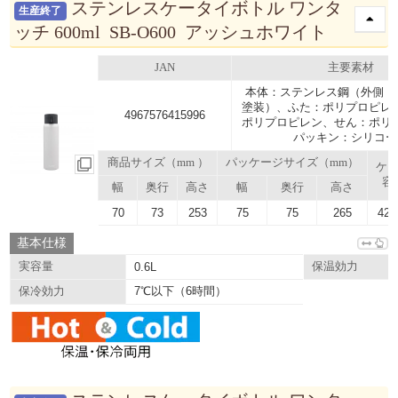
ステンレスケータイボトル ワンタ
生産終了
ッチ 600ml SB-O600 アッシュホワイト
JAN
主要素材
本体：ステンレス鋼（外側 
塗装）、ふた：ポリプロピレ
4967576415996
ポリプロピレン、せん：ポリ
パッキン：シリコー
商品サイズ（mm ）
パッケージサイズ（mm）
ケ
容
幅
奥行
高さ
幅
奥行
高さ
70
73
253
75
75
265
42.
基本仕様
実容量
0.6L
保温効力
7℃以下（6時間）
保冷効力