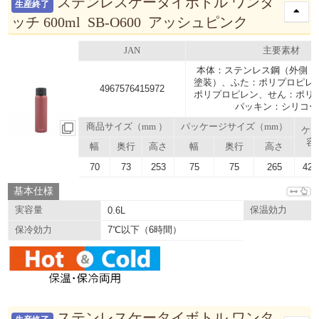
ステンレスケータイボトル ワンタ
生産終了
ッチ 600ml SB-O600 アッシュピンク
JAN
主要素材
本体：ステンレス鋼（外側 
塗装）、ふた：ポリプロピレ
4967576415972
ポリプロピレン、せん：ポリ
パッキン：シリコー
商品サイズ（mm ）
パッケージサイズ（mm）
ケ
容
幅
奥行
高さ
幅
奥行
高さ
70
73
253
75
75
265
42.
基本仕様
実容量
0.6L
保温効力
7℃以下（6時間）
保冷効力
ステンレスケータイボトル ワンタ