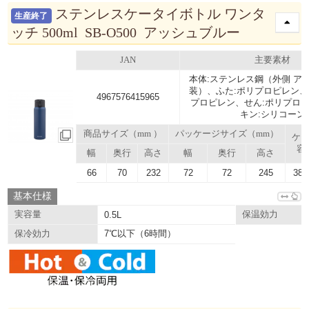
ステンレスケータイボトル ワンタ
生産終了
ッチ 500ml SB-O500 アッシュブルー
JAN
主要素材
本体:ステンレス鋼（外側 ア
装）、ふた:ポリプロピレン、
4967576415965
プロピレン、せん:ポリプロ
キン:シリコーン
商品サイズ（mm ）
パッケージサイズ（mm）
ケ
容
幅
奥行
高さ
幅
奥行
高さ
66
70
232
72
72
245
38.
基本仕様
実容量
0.5L
保温効力
7℃以下（6時間）
保冷効力