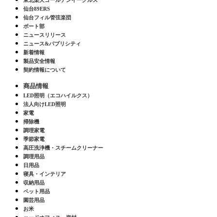
東北楽天ゴールデンイーグルス
仙台89ERS
仙台フィル管弦楽団
ボート部
ニュースリリース
ニュース&パブリシティ
新着情報
製品安全情報
契約情報について
商品情報
LED照明（エコハイルクス）
法人向けLED照明
家電
掃除機
調理家電
季節家電
高圧洗浄機・スチームクリーナー
調理用品
日用品
寝具・インテリア
収納用品
ペット用品
園芸用品
お米