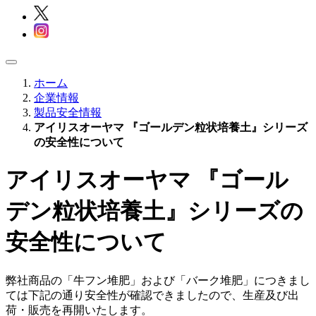
ホーム
企業情報
製品安全情報
アイリスオーヤマ 『ゴールデン粒状培養土』シリーズ
の安全性について
アイリスオーヤマ 『ゴール
デン粒状培養土』シリーズの
安全性について
弊社商品の「牛フン堆肥」および「バーク堆肥」につきまし
ては下記の通り安全性が確認できましたので、生産及び出
荷・販売を再開いたします。