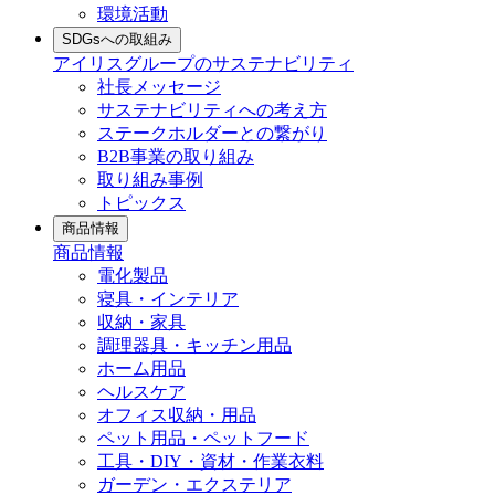
環境活動
SDGsへの取組み
アイリスグループのサステナビリティ
社長メッセージ
サステナビリティへの考え方
ステークホルダーとの繋がり
B2B事業の取り組み
取り組み事例
トピックス
商品情報
商品情報
電化製品
寝具・インテリア
収納・家具
調理器具・キッチン用品
ホーム用品
ヘルスケア
オフィス収納・用品
ペット用品・ペットフード
工具・DIY・資材・作業衣料
ガーデン・エクステリア