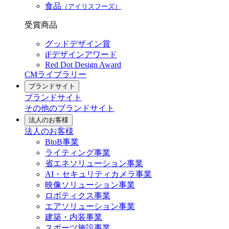
食品
（アイリスフーズ）
受賞商品
グッドデザイン賞
iFデザインアワード
Red Dot Design Award
CMライブラリー
ブランドサイト
ブランドサイト
その他のブランドサイト
法人のお客様
法人のお客様
BtoB事業
ライティング事業
省エネソリューション事業
AI・セキュリティカメラ事業
映像ソリューション事業
ロボティクス事業
エアソリューション事業
建築・内装事業
スポーツ施設事業