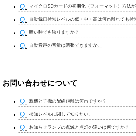
Q.
マイクロSDカードの初期化（フォーマット）方法
Q.
自動録画検知レベルの低・中・高は何ｍ離れても検
Q.
暗い時でも映りますか？
Q.
自動音声の音量は調整できますか。
お問い合わせについて
Q.
親機と子機の配線距離は何ｍですか？
Q.
検知レベルに関して知りたい。
Q.
お知らせランプの点滅と点灯の違いは何ですか？