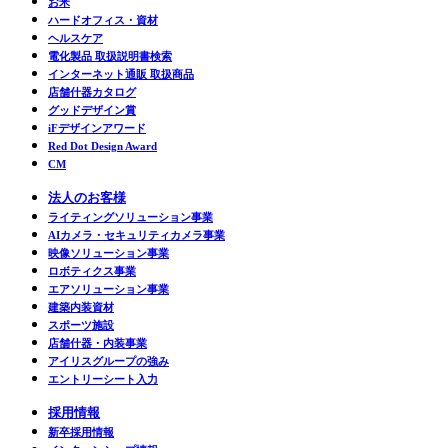
お米
ハードオフィス・資材
ヘルスケア
電化製品 取扱説明書検索
インターネット通販 取扱商品
店舗什器カタログ
グッドデザイン賞
iFデザインアワード
Red Dot Design Award
CM
法人のお客様
ライティングソリューション事業
AIカメラ・セキュリティカメラ事業
映像ソリューション事業
ロボティクス事業
エアソリューション事業
建築内装資材
スポーツ施設
店舗什器・内装事業
アイリスグループの強み
エントリーシート入力
採用情報
新卒採用情報