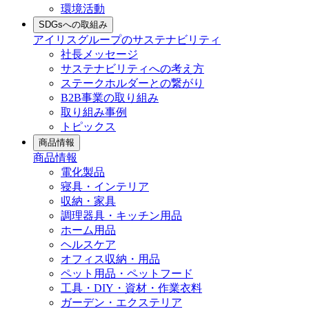
環境活動
SDGsへの取組み
アイリスグループのサステナビリティ
社長メッセージ
サステナビリティへの考え方
ステークホルダーとの繋がり
B2B事業の取り組み
取り組み事例
トピックス
商品情報
商品情報
電化製品
寝具・インテリア
収納・家具
調理器具・キッチン用品
ホーム用品
ヘルスケア
オフィス収納・用品
ペット用品・ペットフード
工具・DIY・資材・作業衣料
ガーデン・エクステリア