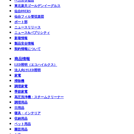
ベガルタ仙台
東北楽天ゴールデンイーグルス
仙台89ERS
仙台フィル管弦楽団
ボート部
ニュースリリース
ニュース&パブリシティ
新着情報
製品安全情報
契約情報について
商品情報
LED照明（エコハイルクス）
法人向けLED照明
家電
掃除機
調理家電
季節家電
高圧洗浄機・スチームクリーナー
調理用品
日用品
寝具・インテリア
収納用品
ペット用品
園芸用品