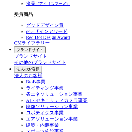
食品
（アイリスフーズ）
受賞商品
グッドデザイン賞
iFデザインアワード
Red Dot Design Award
CMライブラリー
ブランドサイト
ブランドサイト
その他のブランドサイト
法人のお客様
法人のお客様
BtoB事業
ライティング事業
省エネソリューション事業
AI・セキュリティカメラ事業
映像ソリューション事業
ロボティクス事業
エアソリューション事業
建築・内装事業
スポーツ施設事業