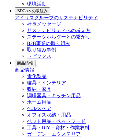
環境活動
SDGsへの取組み
アイリスグループのサステナビリティ
社長メッセージ
サステナビリティへの考え方
ステークホルダーとの繋がり
B2B事業の取り組み
取り組み事例
トピックス
商品情報
商品情報
電化製品
寝具・インテリア
収納・家具
調理器具・キッチン用品
ホーム用品
ヘルスケア
オフィス収納・用品
ペット用品・ペットフード
工具・DIY・資材・作業衣料
ガーデン・エクステリア