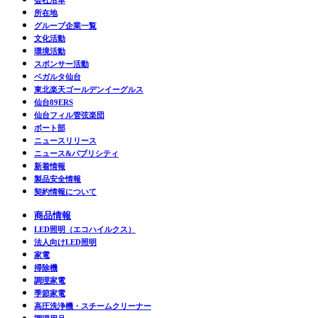
会社沿革
所在地
グループ企業一覧
文化活動
環境活動
スポンサー活動
ベガルタ仙台
東北楽天ゴールデンイーグルス
仙台89ERS
仙台フィル管弦楽団
ボート部
ニュースリリース
ニュース&パブリシティ
新着情報
製品安全情報
契約情報について
商品情報
LED照明（エコハイルクス）
法人向けLED照明
家電
掃除機
調理家電
季節家電
高圧洗浄機・スチームクリーナー