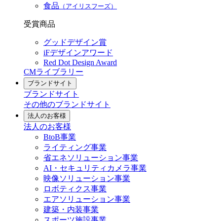
食品
（アイリスフーズ）
受賞商品
グッドデザイン賞
iFデザインアワード
Red Dot Design Award
CMライブラリー
ブランドサイト
ブランドサイト
その他のブランドサイト
法人のお客様
法人のお客様
BtoB事業
ライティング事業
省エネソリューション事業
AI・セキュリティカメラ事業
映像ソリューション事業
ロボティクス事業
エアソリューション事業
建築・内装事業
スポーツ施設事業