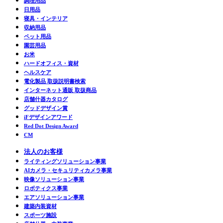
調理用品
日用品
寝具・インテリア
収納用品
ペット用品
園芸用品
お米
ハードオフィス・資材
ヘルスケア
電化製品 取扱説明書検索
インターネット通販 取扱商品
店舗什器カタログ
グッドデザイン賞
iFデザインアワード
Red Dot Design Award
CM
法人のお客様
ライティングソリューション事業
AIカメラ・セキュリティカメラ事業
映像ソリューション事業
ロボティクス事業
エアソリューション事業
建築内装資材
スポーツ施設