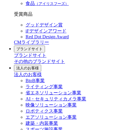
食品
（アイリスフーズ）
受賞商品
グッドデザイン賞
iFデザインアワード
Red Dot Design Award
CMライブラリー
ブランドサイト
ブランドサイト
その他のブランドサイト
法人のお客様
法人のお客様
BtoB事業
ライティング事業
省エネソリューション事業
AI・セキュリティカメラ事業
映像ソリューション事業
ロボティクス事業
エアソリューション事業
建築・内装事業
スポーツ施設事業