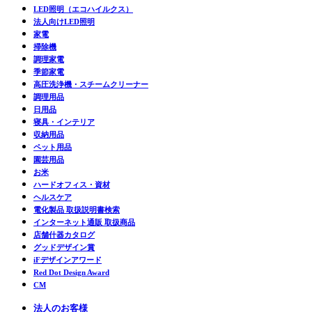
LED照明（エコハイルクス）
法人向けLED照明
家電
掃除機
調理家電
季節家電
高圧洗浄機・スチームクリーナー
調理用品
日用品
寝具・インテリア
収納用品
ペット用品
園芸用品
お米
ハードオフィス・資材
ヘルスケア
電化製品 取扱説明書検索
インターネット通販 取扱商品
店舗什器カタログ
グッドデザイン賞
iFデザインアワード
Red Dot Design Award
CM
法人のお客様