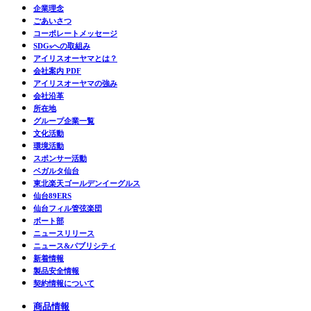
企業理念
ごあいさつ
コーポレートメッセージ
SDGsへの取組み
アイリスオーヤマとは？
会社案内 PDF
アイリスオーヤマの強み
会社沿革
所在地
グループ企業一覧
文化活動
環境活動
スポンサー活動
ベガルタ仙台
東北楽天ゴールデンイーグルス
仙台89ERS
仙台フィル管弦楽団
ボート部
ニュースリリース
ニュース&パブリシティ
新着情報
製品安全情報
契約情報について
商品情報