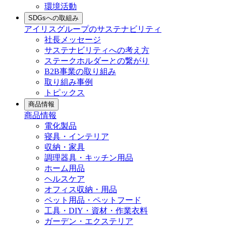
環境活動
SDGsへの取組み
アイリスグループのサステナビリティ
社長メッセージ
サステナビリティへの考え方
ステークホルダーとの繋がり
B2B事業の取り組み
取り組み事例
トピックス
商品情報
商品情報
電化製品
寝具・インテリア
収納・家具
調理器具・キッチン用品
ホーム用品
ヘルスケア
オフィス収納・用品
ペット用品・ペットフード
工具・DIY・資材・作業衣料
ガーデン・エクステリア