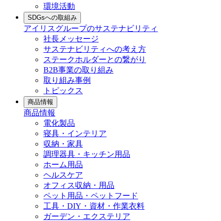
環境活動
SDGsへの取組み
アイリスグループのサステナビリティ
社長メッセージ
サステナビリティへの考え方
ステークホルダーとの繋がり
B2B事業の取り組み
取り組み事例
トピックス
商品情報
商品情報
電化製品
寝具・インテリア
収納・家具
調理器具・キッチン用品
ホーム用品
ヘルスケア
オフィス収納・用品
ペット用品・ペットフード
工具・DIY・資材・作業衣料
ガーデン・エクステリア