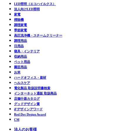
LED照明（エコハイルクス）
法人向けLED照明
家電
掃除機
調理家電
季節家電
高圧洗浄機・スチームクリーナー
調理用品
日用品
寝具・インテリア
収納用品
ペット用品
園芸用品
お米
ハードオフィス・資材
ヘルスケア
電化製品 取扱説明書検索
インターネット通販 取扱商品
店舗什器カタログ
グッドデザイン賞
iFデザインアワード
Red Dot Design Award
CM
法人のお客様