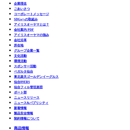
企業理念
ごあいさつ
コーポレートメッセージ
SDGsへの取組み
アイリスオーヤマとは？
会社案内 PDF
アイリスオーヤマの強み
会社沿革
所在地
グループ企業一覧
文化活動
環境活動
スポンサー活動
ベガルタ仙台
東北楽天ゴールデンイーグルス
仙台89ERS
仙台フィル管弦楽団
ボート部
ニュースリリース
ニュース&パブリシティ
新着情報
製品安全情報
契約情報について
商品情報