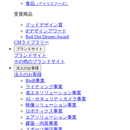
食品
（アイリスフーズ）
受賞商品
グッドデザイン賞
iFデザインアワード
Red Dot Design Award
CMライブラリー
ブランドサイト
ブランドサイト
その他のブランドサイト
法人のお客様
法人のお客様
BtoB事業
ライティング事業
省エネソリューション事業
AI・セキュリティカメラ事業
映像ソリューション事業
ロボティクス事業
エアソリューション事業
建築・内装事業
スポーツ施設事業