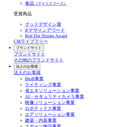
食品
（アイリスフーズ）
受賞商品
グッドデザイン賞
iFデザインアワード
Red Dot Design Award
CMライブラリー
ブランドサイト
ブランドサイト
その他のブランドサイト
法人のお客様
法人のお客様
BtoB事業
ライティング事業
省エネソリューション事業
AI・セキュリティカメラ事業
映像ソリューション事業
ロボティクス事業
エアソリューション事業
建築・内装事業
スポーツ施設事業