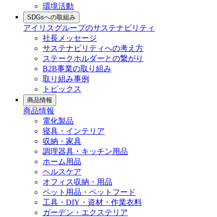
環境活動
SDGsへの取組み
アイリスグループのサステナビリティ
社長メッセージ
サステナビリティへの考え方
ステークホルダーとの繋がり
B2B事業の取り組み
取り組み事例
トピックス
商品情報
商品情報
電化製品
寝具・インテリア
収納・家具
調理器具・キッチン用品
ホーム用品
ヘルスケア
オフィス収納・用品
ペット用品・ペットフード
工具・DIY・資材・作業衣料
ガーデン・エクステリア