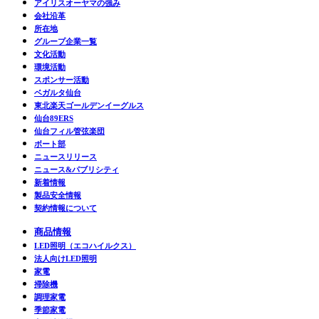
アイリスオーヤマの強み
会社沿革
所在地
グループ企業一覧
文化活動
環境活動
スポンサー活動
ベガルタ仙台
東北楽天ゴールデンイーグルス
仙台89ERS
仙台フィル管弦楽団
ボート部
ニュースリリース
ニュース&パブリシティ
新着情報
製品安全情報
契約情報について
商品情報
LED照明（エコハイルクス）
法人向けLED照明
家電
掃除機
調理家電
季節家電