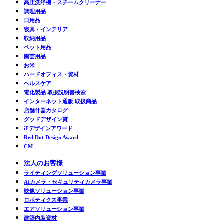
高圧洗浄機・スチームクリーナー
調理用品
日用品
寝具・インテリア
収納用品
ペット用品
園芸用品
お米
ハードオフィス・資材
ヘルスケア
電化製品 取扱説明書検索
インターネット通販 取扱商品
店舗什器カタログ
グッドデザイン賞
iFデザインアワード
Red Dot Design Award
CM
法人のお客様
ライティングソリューション事業
AIカメラ・セキュリティカメラ事業
映像ソリューション事業
ロボティクス事業
エアソリューション事業
建築内装資材