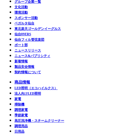
グループ企業一覧
文化活動
環境活動
スポンサー活動
ベガルタ仙台
東北楽天ゴールデンイーグルス
仙台89ERS
仙台フィル管弦楽団
ボート部
ニュースリリース
ニュース&パブリシティ
新着情報
製品安全情報
契約情報について
商品情報
LED照明（エコハイルクス）
法人向けLED照明
家電
掃除機
調理家電
季節家電
高圧洗浄機・スチームクリーナー
調理用品
日用品