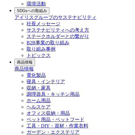
環境活動
SDGsへの取組み
アイリスグループのサステナビリティ
社長メッセージ
サステナビリティへの考え方
ステークホルダーとの繋がり
B2B事業の取り組み
取り組み事例
トピックス
商品情報
商品情報
電化製品
寝具・インテリア
収納・家具
調理器具・キッチン用品
ホーム用品
ヘルスケア
オフィス収納・用品
ペット用品・ペットフード
工具・DIY・資材・作業衣料
ガーデン・エクステリア