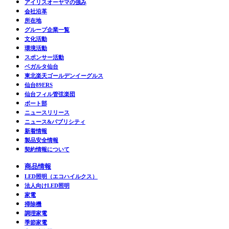
アイリスオーヤマの強み
会社沿革
所在地
グループ企業一覧
文化活動
環境活動
スポンサー活動
ベガルタ仙台
東北楽天ゴールデンイーグルス
仙台89ERS
仙台フィル管弦楽団
ボート部
ニュースリリース
ニュース&パブリシティ
新着情報
製品安全情報
契約情報について
商品情報
LED照明（エコハイルクス）
法人向けLED照明
家電
掃除機
調理家電
季節家電