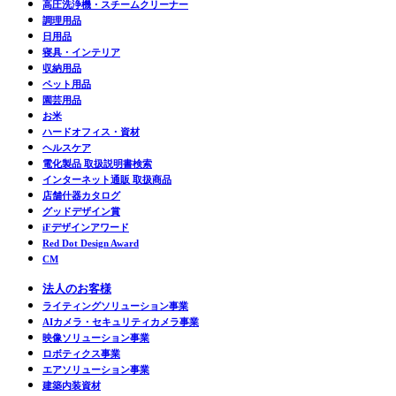
高圧洗浄機・スチームクリーナー
調理用品
日用品
寝具・インテリア
収納用品
ペット用品
園芸用品
お米
ハードオフィス・資材
ヘルスケア
電化製品 取扱説明書検索
インターネット通販 取扱商品
店舗什器カタログ
グッドデザイン賞
iFデザインアワード
Red Dot Design Award
CM
法人のお客様
ライティングソリューション事業
AIカメラ・セキュリティカメラ事業
映像ソリューション事業
ロボティクス事業
エアソリューション事業
建築内装資材