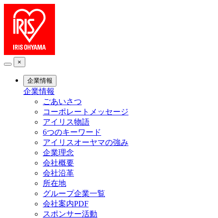
×
企業情報
企業情報
ごあいさつ
コーポレートメッセージ
アイリス物語
6つのキーワード
アイリスオーヤマの強み
企業理念
会社概要
会社沿革
所在地
グループ企業一覧
会社案内PDF
スポンサー活動