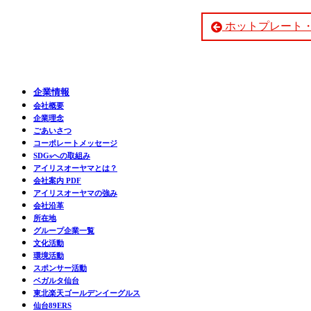
ホットプレート
企業情報
会社概要
企業理念
ごあいさつ
コーポレートメッセージ
SDGsへの取組み
アイリスオーヤマとは？
会社案内 PDF
アイリスオーヤマの強み
会社沿革
所在地
グループ企業一覧
文化活動
環境活動
スポンサー活動
ベガルタ仙台
東北楽天ゴールデンイーグルス
仙台89ERS