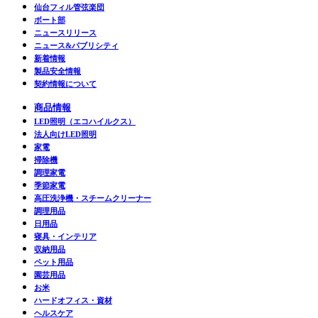
仙台フィル管弦楽団
ボート部
ニュースリリース
ニュース&パブリシティ
新着情報
製品安全情報
契約情報について
商品情報
LED照明（エコハイルクス）
法人向けLED照明
家電
掃除機
調理家電
季節家電
高圧洗浄機・スチームクリーナー
調理用品
日用品
寝具・インテリア
収納用品
ペット用品
園芸用品
お米
ハードオフィス・資材
ヘルスケア