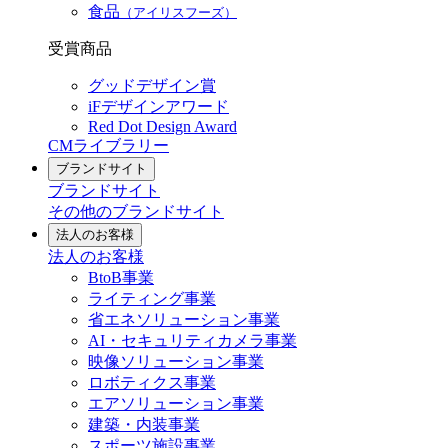
食品
（アイリスフーズ）
受賞商品
グッドデザイン賞
iFデザインアワード
Red Dot Design Award
CMライブラリー
ブランドサイト
ブランドサイト
その他のブランドサイト
法人のお客様
法人のお客様
BtoB事業
ライティング事業
省エネソリューション事業
AI・セキュリティカメラ事業
映像ソリューション事業
ロボティクス事業
エアソリューション事業
建築・内装事業
スポーツ施設事業