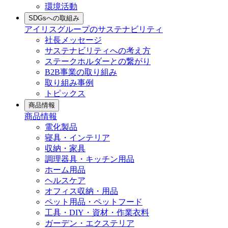
環境活動
SDGsへの取組み
アイリスグループのサステナビリティ
社長メッセージ
サステナビリティへの考え方
ステークホルダーとの繋がり
B2B事業の取り組み
取り組み事例
トピックス
商品情報
商品情報
電化製品
寝具・インテリア
収納・家具
調理器具・キッチン用品
ホーム用品
ヘルスケア
オフィス収納・用品
ペット用品・ペットフード
工具・DIY・資材・作業衣料
ガーデン・エクステリア